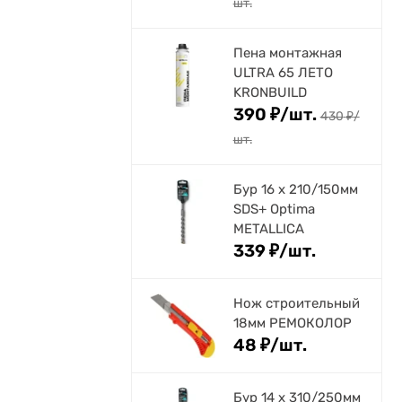
шт.
Пена монтажная
ULTRA 65 ЛЕТО
KRONBUILD
390
₽
/
шт.
430
₽
/
шт.
Бур 16 х 210/150мм
SDS+ Optima
METALLICA
339
₽
/
шт.
Нож строительный
18мм РЕМОКОЛОР
48
₽
/
шт.
Бур 14 х 310/250мм