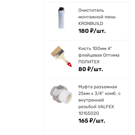
Очиститель
монтажной пены
KRONBUILD
180
₽
/
шт.
Кисть 100мм 4"
флейцевая Оптима
ПОЛИТЕХ
80
₽
/
шт.
Муфта разъемная
25мм х 3/4" комб. с
внутренней
резьбой VALFEX
10155020
165
₽
/
шт.