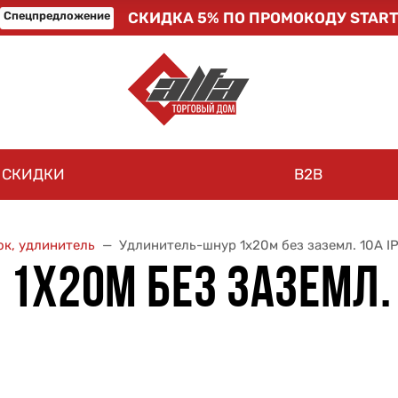
Спецпредложение
СКИДКА 5% ПО ПРОМОКОДУ START
СКИДКИ
B2B
ок, удлинитель
Удлинитель-шнур 1х20м без заземл. 10А I
Х20М БЕЗ ЗАЗЕМЛ. 1