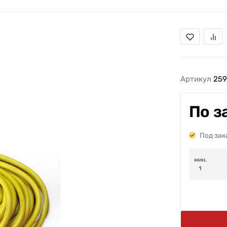
Артикул
25
По з
Под зак
мин.
1