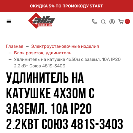
СКИДКА 5% ПО ПРОМОКОДУ START
0
Главная
Электроустановочные изделия
Блок розеток, удлинитель
Удлинитель на катушке 4х30м с заземл. 10А IP20
2.2кВт Союз 481S-3403
УДЛИНИТЕЛЬ НА
КАТУШКЕ 4Х30М С
ЗАЗЕМЛ. 10А IP20
2.2КВТ СОЮЗ 481S-3403