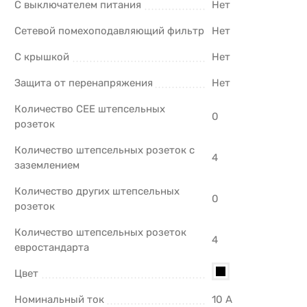
С выключателем питания
Нет
Сетевой помехоподавляющий фильтр
Нет
С крышкой
Нет
Защита от перенапряжения
Нет
Количество CEE штепсельных
0
розеток
Количество штепсельных розеток с
4
заземлением
Количество других штепсельных
0
розеток
Количество штепсельных розеток
4
евростандарта
Цвет
Номинальный ток
10 А