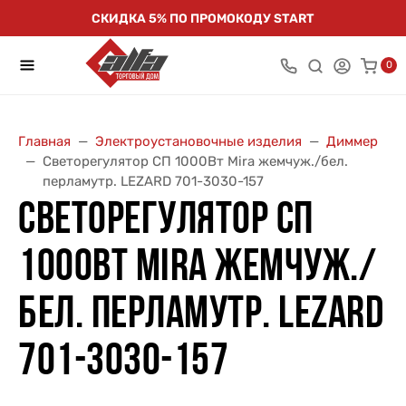
СКИДКА 5% ПО ПРОМОКОДУ START
0
Главная
Электроустановочные изделия
Диммер
Светорегулятор СП 1000Вт Mira жемчуж./бел.
перламутр. LEZARD 701-3030-157
СВЕТОРЕГУЛЯТОР СП
1000ВТ MIRA ЖЕМЧУЖ./
БЕЛ. ПЕРЛАМУТР. LEZARD
701-3030-157