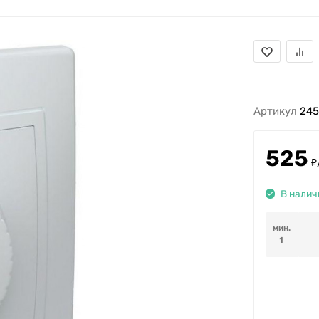
Артикул
24
525
₽
В налич
мин.
1