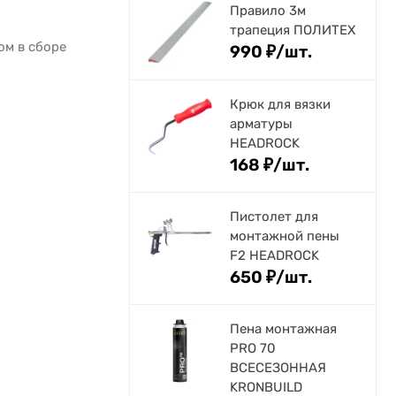
Правило 3м
трапеция ПОЛИТЕХ
ом в сборе
990
₽
/
шт.
Крюк для вязки
арматуры
HEADROCK
168
₽
/
шт.
Пистолет для
монтажной пены
F2 HEADROCK
650
₽
/
шт.
Пена монтажная
PRO 70
ВСЕСЕЗОННАЯ
KRONBUILD