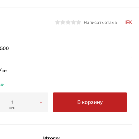
IEK
Написать отзыв
5500
/
шт.
ии
В корзину
шт.
Итого: