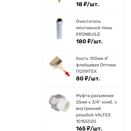
18
₽
/
шт.
Очиститель
монтажной пены
KRONBUILD
180
₽
/
шт.
Кисть 100мм 4"
флейцевая Оптима
ПОЛИТЕХ
80
₽
/
шт.
Муфта разъемная
25мм х 3/4" комб. с
внутренней
резьбой VALFEX
10155020
165
₽
/
шт.