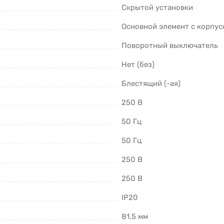
Скрытой установки
Основной элемент с корпус
Поворотный выключатель
Нет (без)
Блестящий (-ая)
250 В
50 Гц
50 Гц
250 В
250 В
IP20
81.5 мм