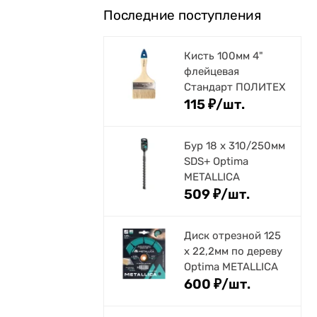
Последние поступления
Кисть 100мм 4"
флейцевая
Стандарт ПОЛИТЕХ
115
₽
/
шт.
Бур 18 х 310/250мм
SDS+ Optima
METALLICA
509
₽
/
шт.
Диск отрезной 125
x 22,2мм по дереву
Optima METALLICA
600
₽
/
шт.