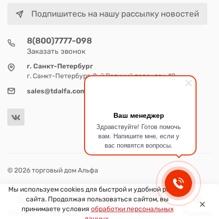
Подпишитесь на нашу рассылку новостей
8(800)7777-098
Заказать звонок
г. Санкт-Петербург
г. Санкт-Петербург, 2-й Верхний переулок, 10
sales@tdalfa.com
Ваш менеджер
Здравствуйте! Готов помочь
вам. Напишите мне, если у
вас появятся вопросы.
© 2026 торговый дом Альфа
Мы используем cookies для быстрой и удобной работы
0
сайта. Продолжая пользоваться сайтом, вы
принимаете условия
обработки персональных
Главная
Каталог
Поиск
Корзина
Профиль
данных
.