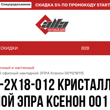
Спецпредложение
СКИДКА 5% ПО ПРОМОКОДУ START
СКИДКИ
B2B
очный и настенный
0 офисный накладной ЭПРА Ксенон 0011218113
2Х18-012 КРИСТАЛЛ 
Й ЭПРА КСЕНОН 001