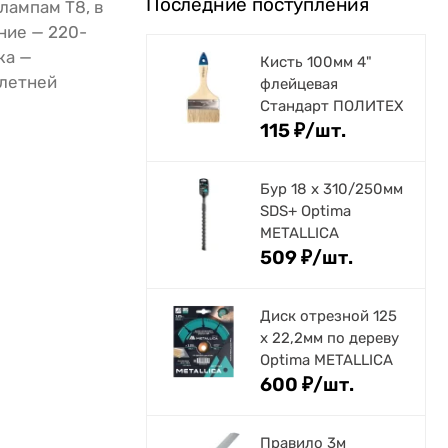
Последние поступления
лампам Т8, в
ние — 220-
жа —
Кисть 100мм 4"
-летней
флейцевая
Стандарт ПОЛИТЕХ
115
₽
/
шт.
Бур 18 х 310/250мм
SDS+ Optima
METALLICA
509
₽
/
шт.
Диск отрезной 125
x 22,2мм по дереву
Optima METALLICA
600
₽
/
шт.
Правило 3м