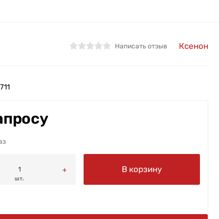
Ксенон
Написать отзыв
711
апросу
аз
В корзину
шт.