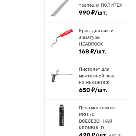
трапеция ПОЛИТЕХ
990
₽
/
шт.
Крюк для вязки
арматуры
HEADROCK
168
₽
/
шт.
Пистолет для
монтажной пены
F2 HEADROCK
650
₽
/
шт.
Пена монтажная
PRO 70
ВСЕСЕЗОННАЯ
KRONBUILD
420
₽
/
шт.
450
₽
/