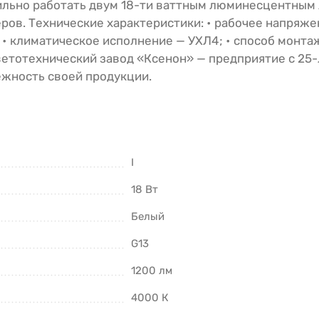
льно работать двум 18-ти ваттным люминесцентным 
еров. Технические характеристики: • рабочее напряже
3; • климатическое исполнение — УХЛ4; • способ монта
ветотехнический завод «Ксенон» — предприятие с 25
ежность своей продукции.
I
18 Вт
Белый
G13
1200 лм
4000 К