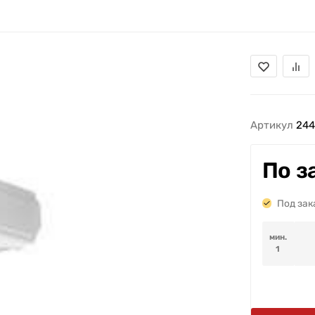
Артикул
244
По з
Под зак
мин.
1