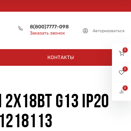
8(800)7777-098
Авторизоваться
Заказать звонок
0
КОНТАКТЫ
0
0
2Х18ВТ G13 IP20
1218113