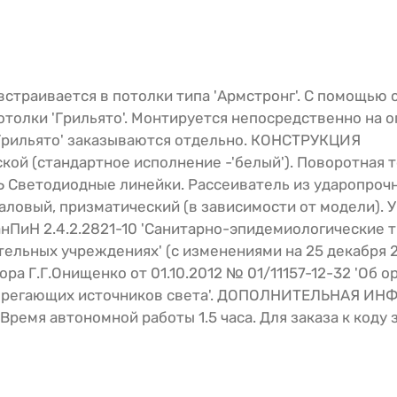
страивается в потолки типа 'Армстронг'. С помощью
отолки 'Грильято'. Монтируется непосредственно на 
'Грильято' заказываются отдельно. КОНСТРУКЦИЯ
ой (стандартное исполнение -'белый'). Поворотная 
 Светодиодные линейки. Рассеиватель из ударопроч
аловый, призматический (в зависимости от модели). У
ПиН 2.4.2.2821-10 'Санитарно-эпидемиологические т
ельных учреждениях' (с изменениями на 25 декабря 20
а Г.Г.Онищенко от 01.10.2012 № 01/11157-12-32 'Об о
сберегающих источников света'. ДОПОЛНИТЕЛЬНАЯ И
Время автономной работы 1.5 часа. Для заказа к коду 