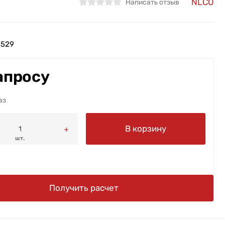
NLCO
Написать отзыв
8529
апросу
аз
В корзину
шт.
Получить расчет