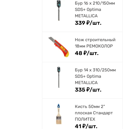
Бур 16 х 210/150мм
SDS+ Optima
METALLICA
339
₽
/
шт.
Нож строительный
18мм РЕМОКОЛОР
48
₽
/
шт.
Бур 14 х 310/250мм
SDS+ Optima
METALLICA
335
₽
/
шт.
Кисть 50мм 2"
плоская Стандарт
ПОЛИТЕХ
41
₽
/
шт.