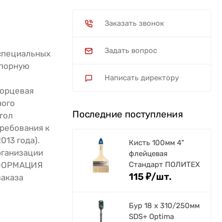
Заказать звонок
Задать вопрос
 специальных
опорную
Написать директору
торцевая
ного
Последние поступления
гол
ребования к
13 года).
Кисть 100мм 4"
рганизации
флейцевая
НФОРМАЦИЯ
Стандарт ПОЛИТЕХ
115
₽
/
шт.
заказа
Бур 18 х 310/250мм
SDS+ Optima