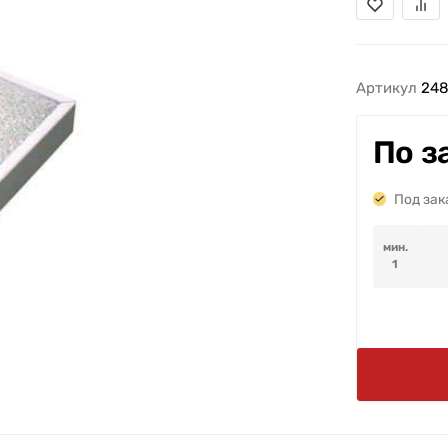
Артикул
24
По з
Под зак
мин.
1