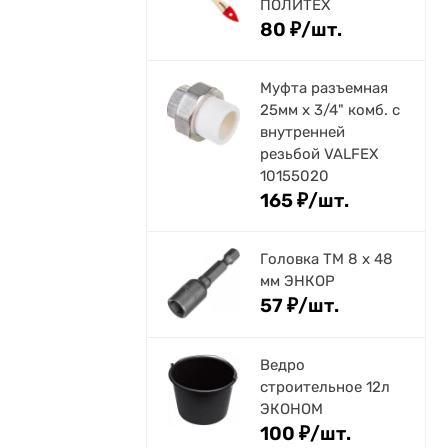
ПОЛИТЕХ
80
₽
/
шт.
Муфта разъемная
25мм х 3/4" комб. с
внутренней
резьбой VALFEX
10155020
165
₽
/
шт.
Головка ТМ 8 х 48
мм ЭНКОР
57
₽
/
шт.
Ведро
строительное 12л
ЭКОНОМ
100
₽
/
шт.