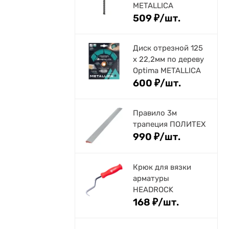
METALLICA
509
₽
/
шт.
Диск отрезной 125
x 22,2мм по дереву
Optima METALLICA
600
₽
/
шт.
Правило 3м
трапеция ПОЛИТЕХ
990
₽
/
шт.
Крюк для вязки
арматуры
HEADROCK
168
₽
/
шт.