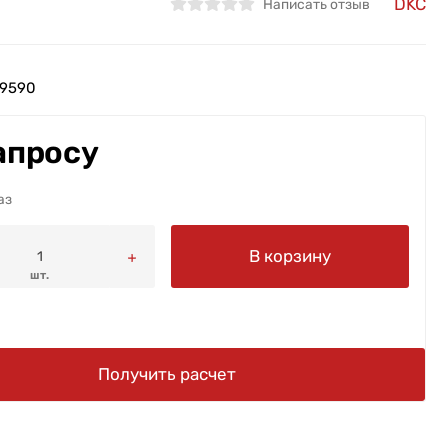
DKC
Написать отзыв
9590
апросу
аз
В корзину
шт.
Получить расчет