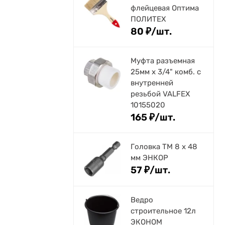
флейцевая Оптима
ПОЛИТЕХ
80
₽
/
шт.
Муфта разъемная
25мм х 3/4" комб. с
внутренней
резьбой VALFEX
10155020
165
₽
/
шт.
Головка ТМ 8 х 48
мм ЭНКОР
57
₽
/
шт.
Ведро
строительное 12л
ЭКОНОМ