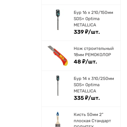
Бур 16 х 210/150мм
SDS+ Optima
METALLICA
339
₽
/
шт.
Нож строительный
18мм РЕМОКОЛОР
48
₽
/
шт.
Бур 14 х 310/250мм
SDS+ Optima
METALLICA
335
₽
/
шт.
Кисть 50мм 2"
плоская Стандарт
ПОЛИТЕХ