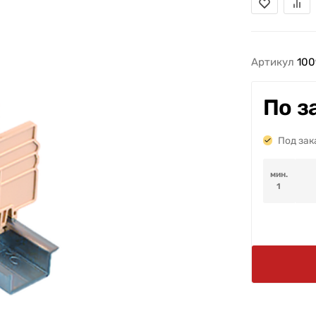
Артикул
100
По з
Под зак
мин.
1