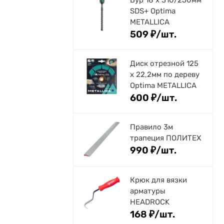
Бур 18 х 310/250мм
SDS+ Optima
METALLICA
509
₽
/
шт.
Диск отрезной 125
x 22,2мм по дереву
Optima METALLICA
600
₽
/
шт.
Правило 3м
трапеция ПОЛИТЕХ
990
₽
/
шт.
Крюк для вязки
арматуры
HEADROCK
168
₽
/
шт.