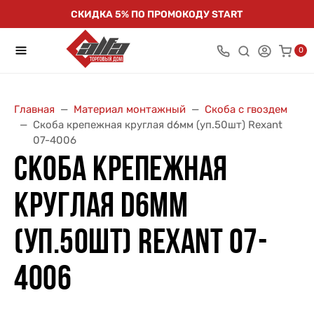
СКИДКА 5% ПО ПРОМОКОДУ START
0
Главная
Материал монтажный
Скоба с гвоздем
Скоба крепежная круглая d6мм (уп.50шт) Rexant
07-4006
СКОБА КРЕПЕЖНАЯ
КРУГЛАЯ D6ММ
(УП.50ШТ) REXANT 07-
4006