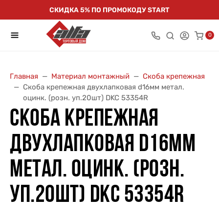
СКИДКА 5% ПО ПРОМОКОДУ START
0
Главная
Материал монтажный
Скоба крепежная
Скоба крепежная двухлапковая d16мм метал.
оцинк. (розн. уп.20шт) DKC 53354R
СКОБА КРЕПЕЖНАЯ
ДВУХЛАПКОВАЯ D16ММ
МЕТАЛ. ОЦИНК. (РОЗН.
УП.20ШТ) DKC 53354R