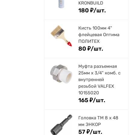
KRONBUILD
180
₽
/
шт.
Кисть 100мм 4"
флейцевая Оптима
ПОЛИТЕХ
80
₽
/
шт.
Муфта разъемная
25мм х 3/4" комб. с
внутренней
резьбой VALFEX
10155020
165
₽
/
шт.
Головка ТМ 8 х 48
мм ЭНКОР
57
₽
/
шт.