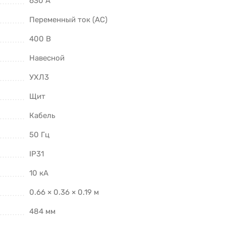
630 А
Переменный ток (AC)
400 В
Навесной
УХЛ3
Щит
Кабель
50 Гц
IP31
10 кА
0.66 × 0.36 × 0.19 м
484 мм