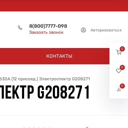
8(800)7777-098
Авторизоваться
Заказать звонок
0
КОНТАКТЫ
0
30А (12 присоед.) Электроспектр G208271
0
ПЕКТР G208271