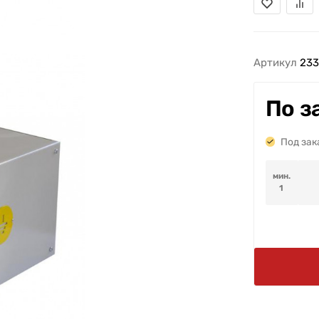
Артикул
233
По з
Под зак
мин.
1