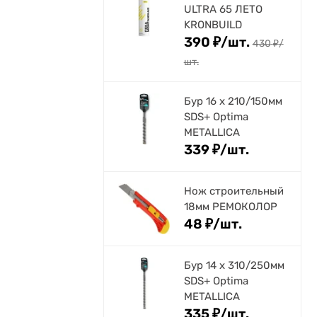
ULTRA 65 ЛЕТО
KRONBUILD
390
₽
/
шт.
430
₽
/
шт.
Бур 16 х 210/150мм
SDS+ Optima
METALLICA
339
₽
/
шт.
Нож строительный
18мм РЕМОКОЛОР
48
₽
/
шт.
Бур 14 х 310/250мм
SDS+ Optima
METALLICA
335
₽
/
шт.