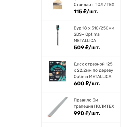
Стандарт ПОЛИТЕХ
115
₽
/
шт.
Бур 18 х 310/250мм
SDS+ Optima
METALLICA
509
₽
/
шт.
Диск отрезной 125
x 22,2мм по дереву
Optima METALLICA
600
₽
/
шт.
Правило 3м
трапеция ПОЛИТЕХ
990
₽
/
шт.