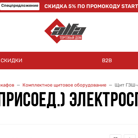
Спецпредложение
СКИДКА 5% ПО ПРОМОКОДУ START
СКИДКИ
B2B
шкафов
Комплектное щитовое оборудование
Щит ГЗШ-6
ПРИСОЕД.) ЭЛЕКТРОС