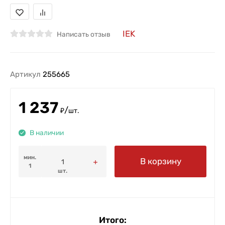
IEK
Написать отзыв
Артикул
255665
1 237
/
₽
шт.
В наличии
мин.
В корзину
1
шт.
Итого: