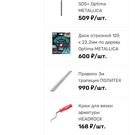
SDS+ Optima
METALLICA
509
₽
/
шт.
Диск отрезной 125
x 22,2мм по дереву
Optima METALLICA
600
₽
/
шт.
Правило 3м
трапеция ПОЛИТЕХ
990
₽
/
шт.
Крюк для вязки
арматуры
HEADROCK
168
₽
/
шт.