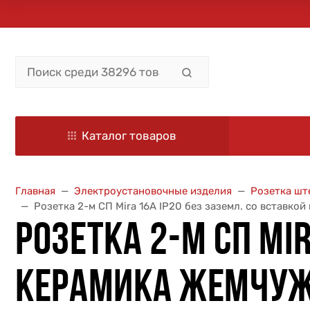
Каталог товаров
Главная
Электроустановочные изделия
Розетка шт
Розетка 2-м СП Mira 16А IP20 без заземл. со вставко
РОЗЕТКА 2-М СП MIR
КЕРАМИКА ЖЕМЧУЖ.