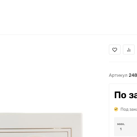
Артикул
248
По з
Под зак
мин.
1