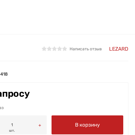
LEZARD
Написать отзыв
418
апросу
аз
В корзину
шт.