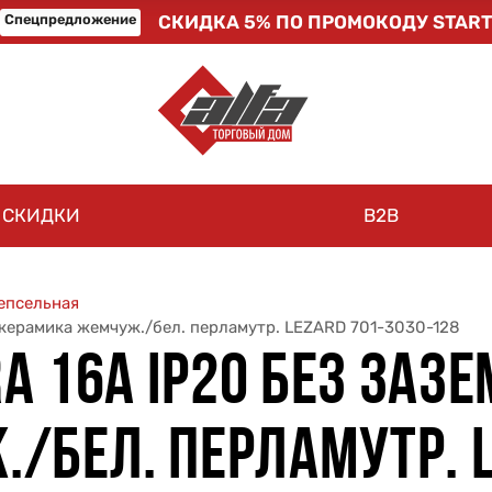
Спецпредложение
СКИДКА 5% ПО ПРОМОКОДУ START
СКИДКИ
B2B
епсельная
й керамика жемчуж./бел. перламутр. LEZARD 701-3030-128
A 16А IP20 БЕЗ ЗАЗЕ
/БЕЛ. ПЕРЛАМУТР. L