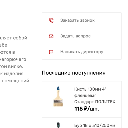
Заказать звонок
Задать вопрос
вляет собой
ебе
ются в
Написать директору
 негорючего
ой вилке.
Последние поступления
ж изделия.
х помещений
Кисть 100мм 4"
флейцевая
Стандарт ПОЛИТЕХ
115
₽
/
шт.
Бур 18 х 310/250мм