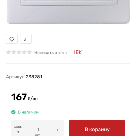
IEK
Написать отзыв
Артикул
238281
167
/
₽
шт.
В наличии
мин.
В корзину
1
шт.