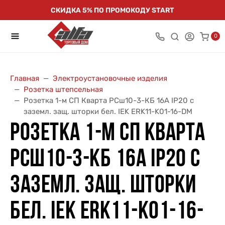
СКИДКА 5% ПО ПРОМОКОДУ START
0
Главная
Электроустановочные изделия
Розетка штепсельная
Розетка 1-м СП Кварта РСш10-3-КБ 16А IP20 с
заземл. защ. шторки бел. IEK ERK11-K01-16-DM
РОЗЕТКА 1-М СП КВАРТА
РСШ10-3-КБ 16А IP20 С
ЗАЗЕМЛ. ЗАЩ. ШТОРКИ
БЕЛ. IEK ERK11-K01-16-