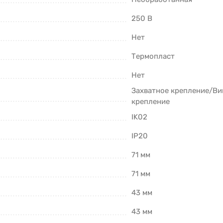
250 В
Нет
Термопласт
Нет
Захватное крепление/Ви
крепление
IK02
IP20
71 мм
71 мм
43 мм
43 мм