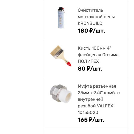
Очиститель
монтажной пены
KRONBUILD
180
₽
/
шт.
Кисть 100мм 4"
флейцевая Оптима
ПОЛИТЕХ
80
₽
/
шт.
Муфта разъемная
25мм х 3/4" комб. с
внутренней
резьбой VALFEX
10155020
165
₽
/
шт.