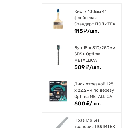
Кисть 100мм 4"
флейцевая
Стандарт ПОЛИТЕХ
115
₽
/
шт.
Бур 18 х 310/250мм
SDS+ Optima
METALLICA
509
₽
/
шт.
Диск отрезной 125
x 22,2мм по дереву
Optima METALLICA
600
₽
/
шт.
Правило 3м
трапеция ПОЛИТЕХ