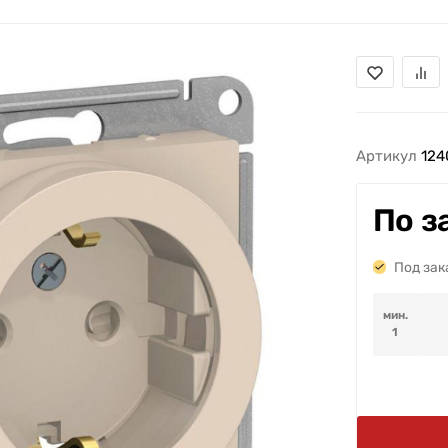
Артикул
124
По з
Под зак
мин.
1