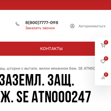
8(800)7777-098
Авторизоваться
Заказать звонок
0
КОНТАКТЫ
0
 защ. шторки с выталк. вилки механизм беж. SE ATN000247
0
 ЗАЗЕМЛ. ЗАЩ.
Ж. SE ATN000247