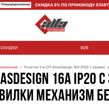
Спецпредложение
СКИДКА 5% ПО ПРОМОКОДУ START
СКИДКИ
B2B
епсельная
Розетка 1-м СП AtlasDesign 16А IP20 с заземл.
ASDESIGN 16А IP20 С
 ВИЛКИ МЕХАНИЗМ БЕ