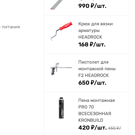
990
₽
/
шт.
Крюк для вязки
о питания
арматуры
HEADROCK
168
₽
/
шт.
Пистолет для
монтажной пены
F2 HEADROCK
650
₽
/
шт.
Пена монтажная
PRO 70
ВСЕСЕЗОННАЯ
KRONBUILD
420
₽
/
шт.
450
₽
/