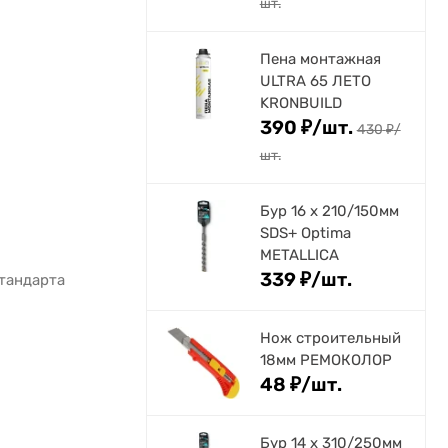
шт.
Пена монтажная
ULTRA 65 ЛЕТО
KRONBUILD
390
₽
/
шт.
430
₽
/
шт.
Бур 16 х 210/150мм
SDS+ Optima
METALLICA
339
₽
/
шт.
тандарта
Нож строительный
18мм РЕМОКОЛОР
48
₽
/
шт.
Бур 14 х 310/250мм