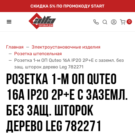
СКИДКА 5% ПО ПРОМОКОДУ START
0
Главная
Электроустановочные изделия
Розетка штепсельная
Розетка 1-м ОП Quteo 16А IP20 2P+E с заземл. без
защ. шторок дерево Leg 782271
РОЗЕТКА 1-М ОП QUTEO
16А IP20 2P+E С ЗАЗЕМЛ.
БЕЗ ЗАЩ. ШТОРОК
ДЕРЕВО LEG 782271