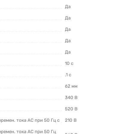
Да
Да
Да
Да
Да
10 с
.1 с
62 мм
340 В
520 В
емен. тока АС при 50 Гц с
210 В
ремен. тока АС при 50 Гц