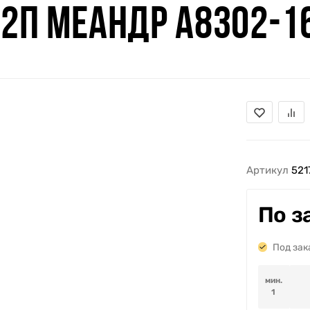
 2П МЕАНДР A8302-1
Артикул
521
По з
Под зак
мин.
1