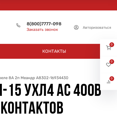
8(800)7777-098
Авторизоваться
Заказать звонок
0
КОНТАКТЫ
0
 реле 8А 2п Меандр A8302-16934430
0
-15 УХЛ4 AC 400В
 КОНТАКТОВ