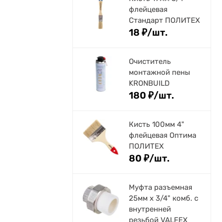
флейцевая
Стандарт ПОЛИТЕХ
18
₽
/
шт.
Очиститель
монтажной пены
KRONBUILD
180
₽
/
шт.
Кисть 100мм 4"
флейцевая Оптима
ПОЛИТЕХ
80
₽
/
шт.
Муфта разъемная
25мм х 3/4" комб. с
внутренней
резьбой VALFEX