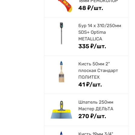
18мм РЕМОКОЛОР
48
₽
/
шт.
Бур 14 х 310/250мм
SDS+ Optima
METALLICA
335
₽
/
шт.
Кисть 50мм 2"
плоская Стандарт
ПОЛИТЕХ
41
₽
/
шт.
Шпатель 250мм
Мастер ДЕЛЬТА
270
₽
/
шт.
Кисть 19мм 3/4"