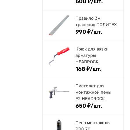
600
₽
/
шт.
Правило 3м
трапеция ПОЛИТЕХ
990
₽
/
шт.
Крюк для вязки
арматуры
HEADROCK
168
₽
/
шт.
Пистолет для
монтажной пены
F2 HEADROCK
650
₽
/
шт.
Пена монтажная
PRO 70