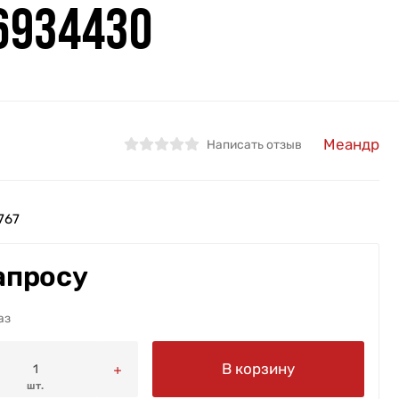
6934430
Меандр
Написать отзыв
767
апросу
аз
В корзину
шт.