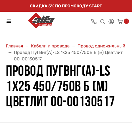
СКИДКА 5% ПО ПРОМОКОДУ START
0
Главная
Кабели и провода
Провод одножильный
Провод ПуГВнг(А)-LS 1х25 450/750В Б (м) Цветлит
00-00130517
ПРОВОД ПУГВНГ(А)-LS
1Х25 450/750В Б (М)
ЦВЕТЛИТ 00-00130517