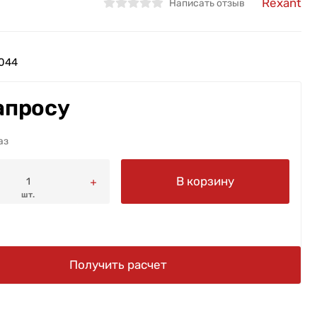
Rexant
Написать отзыв
044
апросу
аз
В корзину
шт.
Получить расчет