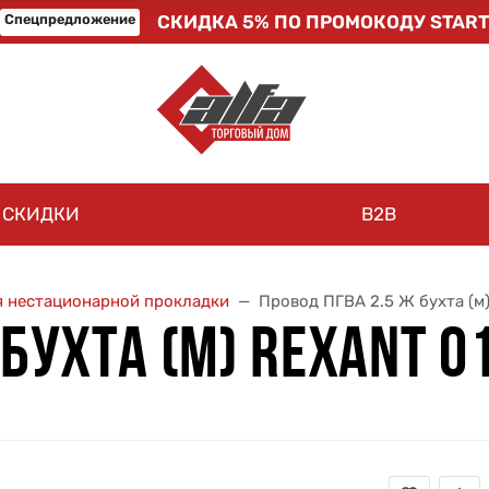
Спецпредложение
СКИДКА 5% ПО ПРОМОКОДУ START
СКИДКИ
B2B
ля нестационарной прокладки
Провод ПГВА 2.5 Ж бухта (м)
 БУХТА (М) REXANT 0