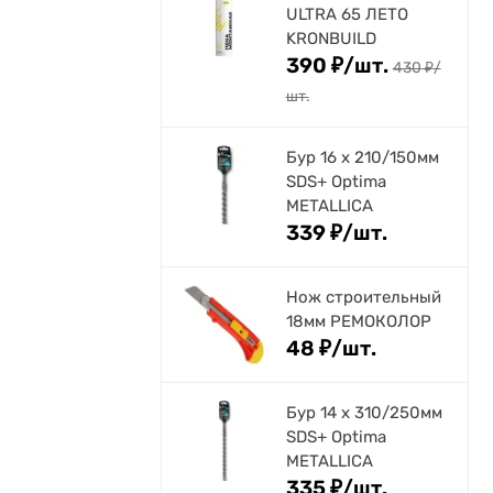
ULTRA 65 ЛЕТО
KRONBUILD
390
₽
/
шт.
430
₽
/
шт.
Бур 16 х 210/150мм
SDS+ Optima
METALLICA
339
₽
/
шт.
Нож строительный
18мм РЕМОКОЛОР
48
₽
/
шт.
Бур 14 х 310/250мм
SDS+ Optima
METALLICA
335
₽
/
шт.