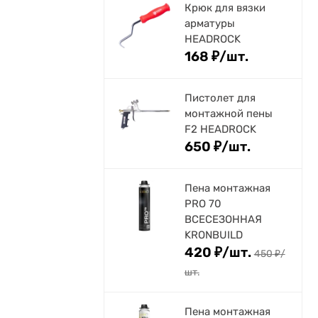
Крюк для вязки
арматуры
HEADROCK
168
₽
/
шт.
Пистолет для
монтажной пены
F2 HEADROCK
650
₽
/
шт.
Пена монтажная
PRO 70
ВСЕСЕЗОННАЯ
KRONBUILD
420
₽
/
шт.
450
₽
/
шт.
Пена монтажная