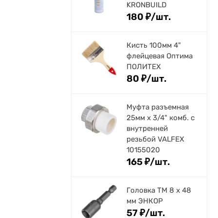
KRONBUILD
180
₽
/
шт.
Кисть 100мм 4"
флейцевая Оптима
ПОЛИТЕХ
80
₽
/
шт.
Муфта разъемная
25мм х 3/4" комб. с
внутренней
резьбой VALFEX
10155020
165
₽
/
шт.
Головка ТМ 8 х 48
мм ЭНКОР
57
₽
/
шт.