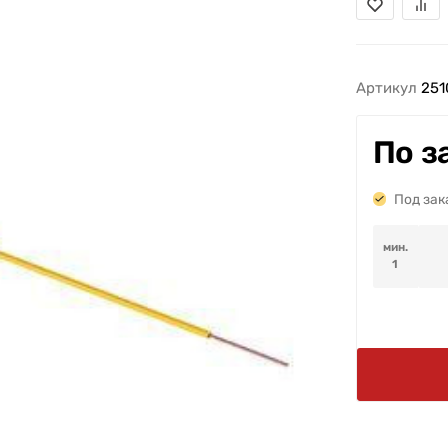
Артикул
251
По з
Под зак
мин.
1