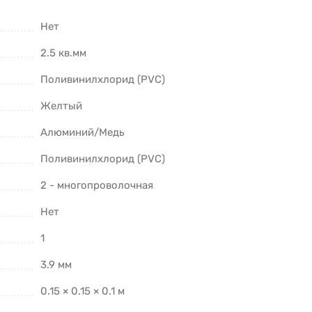
Нет
2.5 кв.мм
Поливинилхлорид (PVC)
Желтый
Алюминий/Медь
Поливинилхлорид (PVC)
2 - многопроволочная
Нет
1
3.9 мм
0.15 × 0.15 × 0.1 м