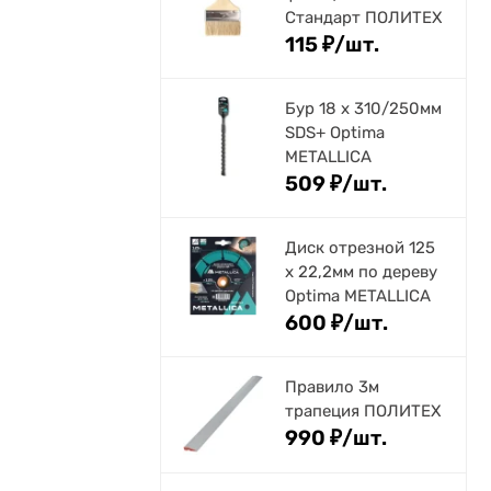
Стандарт ПОЛИТЕХ
115
₽
/
шт.
Бур 18 х 310/250мм
SDS+ Optima
METALLICA
509
₽
/
шт.
Диск отрезной 125
x 22,2мм по дереву
Optima METALLICA
600
₽
/
шт.
Правило 3м
трапеция ПОЛИТЕХ
990
₽
/
шт.