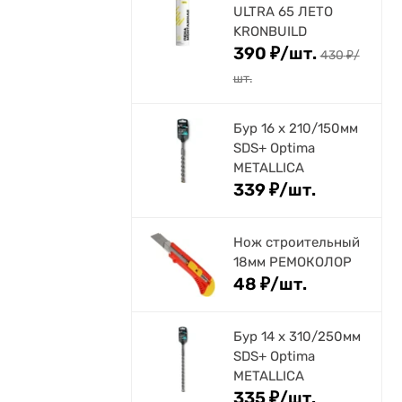
ULTRA 65 ЛЕТО
KRONBUILD
390
₽
/
шт.
430
₽
/
шт.
Бур 16 х 210/150мм
SDS+ Optima
METALLICA
339
₽
/
шт.
Нож строительный
18мм РЕМОКОЛОР
48
₽
/
шт.
Бур 14 х 310/250мм
SDS+ Optima
METALLICA
335
₽
/
шт.