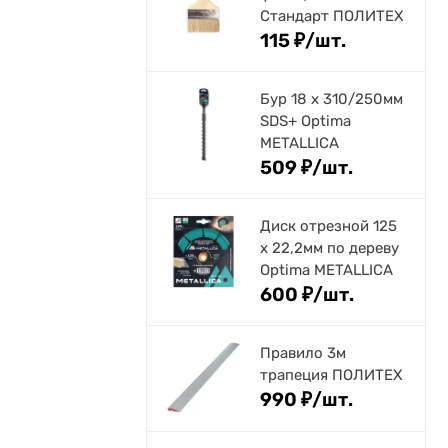
Стандарт ПОЛИТЕХ
115
₽
/
шт.
Бур 18 х 310/250мм
SDS+ Optima
METALLICA
509
₽
/
шт.
Диск отрезной 125
x 22,2мм по дереву
Optima METALLICA
600
₽
/
шт.
Правило 3м
трапеция ПОЛИТЕХ
990
₽
/
шт.