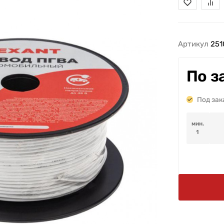
Артикул
251
По з
Под зак
мин.
1