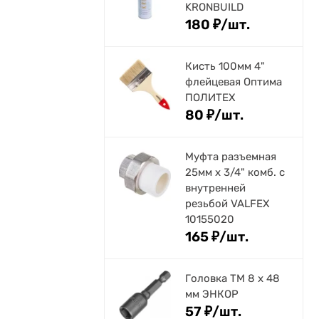
KRONBUILD
180
₽
/
шт.
Кисть 100мм 4"
флейцевая Оптима
ПОЛИТЕХ
80
₽
/
шт.
Муфта разъемная
25мм х 3/4" комб. с
внутренней
резьбой VALFEX
10155020
165
₽
/
шт.
Головка ТМ 8 х 48
мм ЭНКОР
57
₽
/
шт.