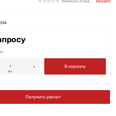
Rexant
Написать отзыв
034
апросу
аз
В корзину
шт.
Получить расчет