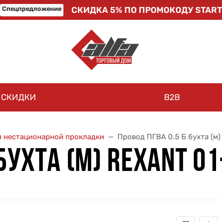
Спецпредложение
СКИДКА 5% ПО ПРОМОКОДУ START
СКИДКИ
B2B
ля нестационарной прокладки
Провод ПГВА 0.5 Б бухта (м)
БУХТА (М) REXANT 0