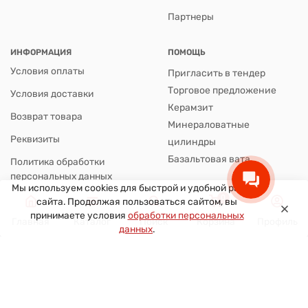
Партнеры
ИНФОРМАЦИЯ
ПОМОЩЬ
Условия оплаты
Пригласить в тендер
Торговое предложение
Условия доставки
Керамзит
Возврат товара
Минераловатные
Реквизиты
цилиндры
Базальтовая вата
Политика обработки
персональных данных
Мы используем cookies для быстрой и удобной работы
0
сайта. Продолжая пользоваться сайтом, вы
принимаете условия
обработки персональных
Подпишитесь на нашу рассылку новостей
Главная
Каталог
Поиск
Корзина
Профиль
данных
.
8(800)7777-098
Заказать звонок
г. Санкт-Петербург
г. Санкт-Петербург, 2-й Верхний переулок, 10