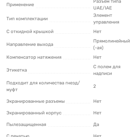
Разъем типа
Применение
UAE/IAE
Элемент
Тип комплектации
управления
С откидной крышкой
Нет
Прямолинейный
Направление выхода
(-ая)
Компенсатор натяжения
Нет
С полем для
Этикетка
надписи
Подходит для количества гнезд/
2
муфт
Экранированные разъемы
Нет
Экранированный корпус
Нет
Пылезащищенная
Да
С печатью
Нет