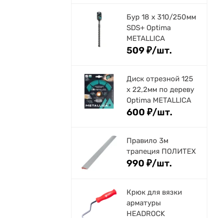
Бур 18 х 310/250мм
SDS+ Optima
METALLICA
509
₽
/
шт.
Диск отрезной 125
x 22,2мм по дереву
Optima METALLICA
600
₽
/
шт.
Правило 3м
трапеция ПОЛИТЕХ
990
₽
/
шт.
Крюк для вязки
арматуры
HEADROCK