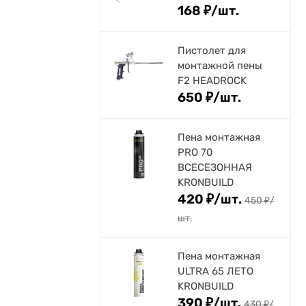
168
₽
/
шт.
Пистолет для
монтажной пены
F2 HEADROCK
650
₽
/
шт.
Пена монтажная
PRO 70
ВСЕСЕЗОННАЯ
KRONBUILD
420
₽
/
шт.
450
₽
/
шт.
Пена монтажная
ULTRA 65 ЛЕТО
KRONBUILD
390
₽
/
шт.
430
₽
/