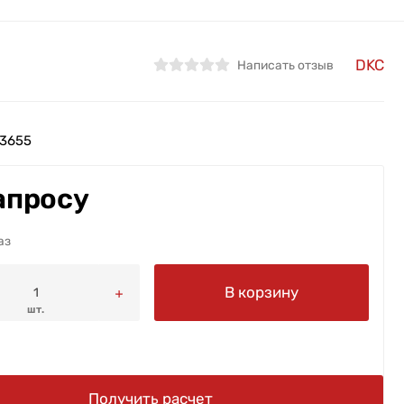
DKC
Написать отзыв
3655
апросу
аз
В корзину
шт.
Получить расчет