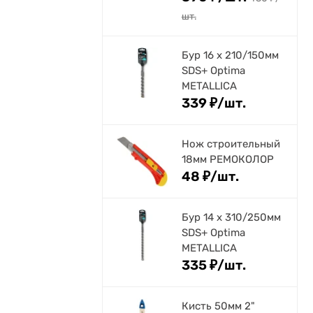
шт.
Бур 16 х 210/150мм
SDS+ Optima
METALLICA
339
₽
/
шт.
Нож строительный
18мм РЕМОКОЛОР
48
₽
/
шт.
Бур 14 х 310/250мм
SDS+ Optima
METALLICA
335
₽
/
шт.
Кисть 50мм 2"