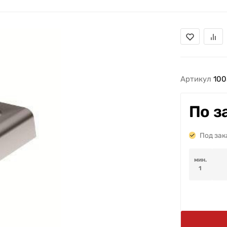
Артикул
100
По з
Под зак
мин.
1