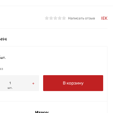
IEK
Написать отзыв
494
/
шт.
аз
В корзину
шт.
Итого: