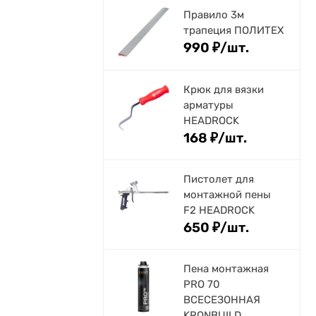
Правило 3м
трапеция ПОЛИТЕХ
990
₽
/
шт.
Крюк для вязки
арматуры
HEADROCK
168
₽
/
шт.
Пистолет для
монтажной пены
F2 HEADROCK
650
₽
/
шт.
Пена монтажная
PRO 70
ВСЕСЕЗОННАЯ
KRONBUILD