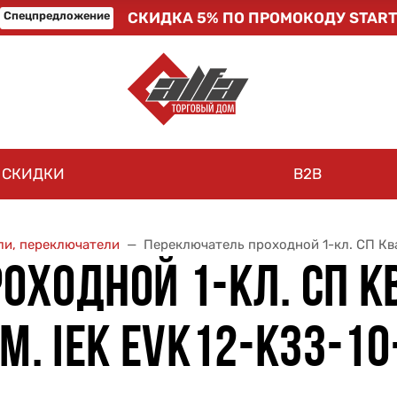
Спецпредложение
СКИДКА 5% ПО ПРОМОКОДУ START
СКИДКИ
B2B
и, переключатели
Переключатель проходной 1-кл. СП Ква
ХОДНОЙ 1-КЛ. СП КВ
М. IEK EVK12-K33-1