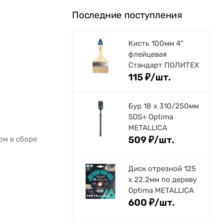
Последние поступления
Кисть 100мм 4"
флейцевая
Стандарт ПОЛИТЕХ
115
₽
/
шт.
Бур 18 х 310/250мм
SDS+ Optima
METALLICA
509
₽
/
шт.
ом в сборе
Диск отрезной 125
x 22,2мм по дереву
Optima METALLICA
600
₽
/
шт.