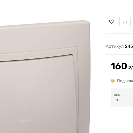
Артикул
245
160
₽
Под зак
мин.
1