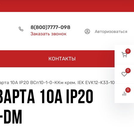
8(800)7777-098
Авторизоваться
Заказать звонок
0
КОНТАКТЫ
0
рта 10А IP20 ВСп10-1-0-ККм крем. IEK EVK12-K33-10-DM
0
АРТА 10А IP20
0-DM