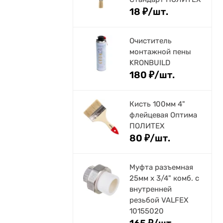
18
₽
/
шт.
Очиститель
монтажной пены
KRONBUILD
180
₽
/
шт.
Кисть 100мм 4"
флейцевая Оптима
ПОЛИТЕХ
80
₽
/
шт.
Муфта разъемная
25мм х 3/4" комб. с
внутренней
резьбой VALFEX
10155020