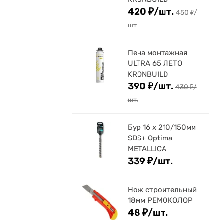
420
₽
/
шт.
450
₽
/
шт.
Пена монтажная
ULTRA 65 ЛЕТО
KRONBUILD
390
₽
/
шт.
430
₽
/
шт.
Бур 16 х 210/150мм
SDS+ Optima
METALLICA
339
₽
/
шт.
Нож строительный
18мм РЕМОКОЛОР
48
₽
/
шт.