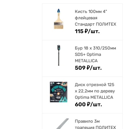
Кисть 100мм 4"
флейцевая
Стандарт ПОЛИТЕХ
115
₽
/
шт.
Бур 18 х 310/250мм
SDS+ Optima
METALLICA
509
₽
/
шт.
Диск отрезной 125
x 22,2мм по дереву
Optima METALLICA
600
₽
/
шт.
Правило 3м
трапеция ПОЛИТЕХ