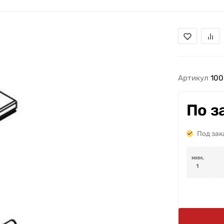
Артикул
100
По з
Под зак
мин.
1