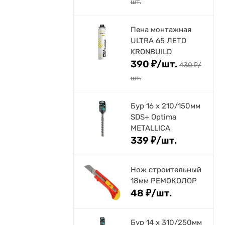
шт.
Пена монтажная
ULTRA 65 ЛЕТО
KRONBUILD
390
₽
/
шт.
430
₽
/
шт.
Бур 16 х 210/150мм
SDS+ Optima
METALLICA
339
₽
/
шт.
Нож строительный
18мм РЕМОКОЛОР
48
₽
/
шт.
Бур 14 х 310/250мм