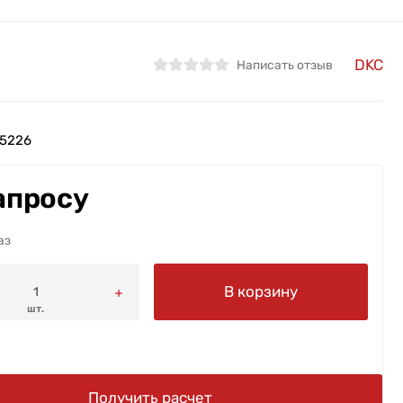
DKC
Написать отзыв
5226
апросу
аз
В корзину
шт.
Получить расчет