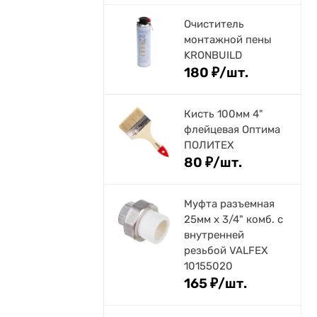
Очиститель
монтажной пены
KRONBUILD
180
₽
/
шт.
Кисть 100мм 4"
флейцевая Оптима
ПОЛИТЕХ
80
₽
/
шт.
Муфта разъемная
25мм х 3/4" комб. с
внутренней
резьбой VALFEX
10155020
165
₽
/
шт.