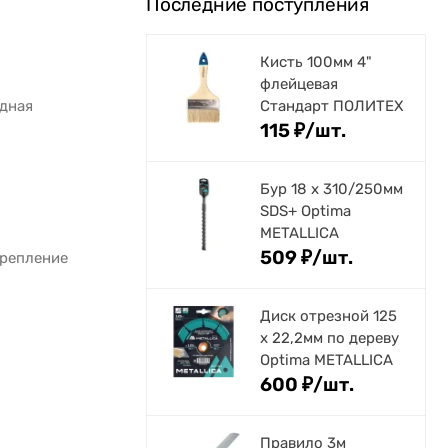
Последние поступления
Кисть 100мм 4"
флейцевая
дная
Стандарт ПОЛИТЕХ
115
₽
/
шт.
Бур 18 х 310/250мм
SDS+ Optima
METALLICA
509
₽
/
шт.
крепление
Диск отрезной 125
x 22,2мм по дереву
Optima METALLICA
600
₽
/
шт.
Правило 3м