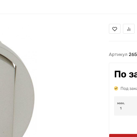
Артикул
265
По з
Под зак
мин.
1