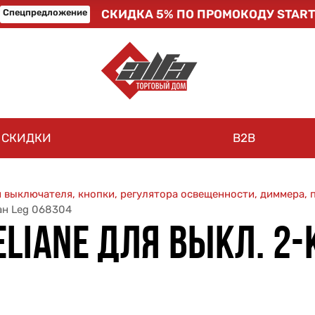
Спецпредложение
СКИДКА 5% ПО ПРОМОКОДУ START
СКИДКИ
B2B
 выключателя, кнопки, регулятора освещенности, диммера,
тан Leg 068304
LIANE ДЛЯ ВЫКЛ. 2-К