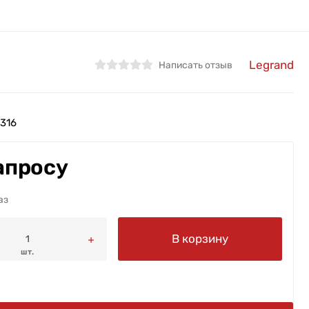
Legrand
Написать отзыв
316
апросу
аз
В корзину
шт.