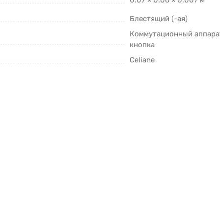
0.07 × 0.06 × 0.007 м
Блестящий (-ая)
Коммутационный аппар
кнопка
Celiane