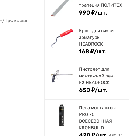
трапеция ПОЛИТЕХ
990
₽
/
шт.
ат/Нажимная
Крюк для вязки
арматуры
HEADROCK
168
₽
/
шт.
Пистолет для
монтажной пены
F2 HEADROCK
650
₽
/
шт.
Пена монтажная
PRO 70
ВСЕСЕЗОННАЯ
KRONBUILD
420
₽
/
шт.
450
₽
/