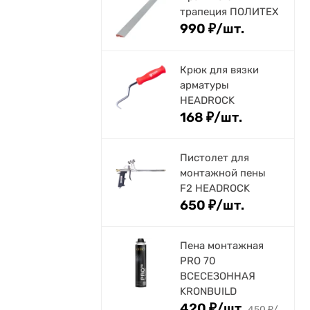
трапеция ПОЛИТЕХ
990
₽
/
шт.
Крюк для вязки
арматуры
HEADROCK
168
₽
/
шт.
Пистолет для
монтажной пены
F2 HEADROCK
650
₽
/
шт.
Пена монтажная
PRO 70
ВСЕСЕЗОННАЯ
KRONBUILD
420
₽
/
шт.
450
₽
/