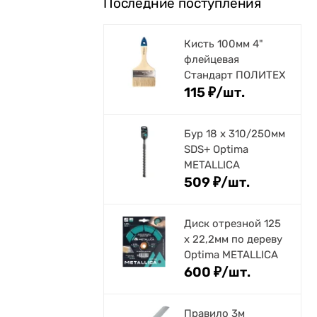
Последние поступления
Кисть 100мм 4"
флейцевая
Стандарт ПОЛИТЕХ
115
₽
/
шт.
Бур 18 х 310/250мм
SDS+ Optima
METALLICA
509
₽
/
шт.
Диск отрезной 125
x 22,2мм по дереву
Optima METALLICA
600
₽
/
шт.
Правило 3м