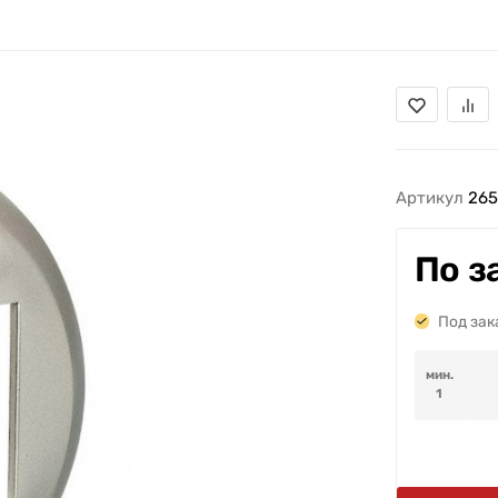
Артикул
265
По з
Под зак
мин.
1