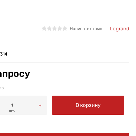
Legrand
Написать отзыв
314
апросу
аз
В корзину
шт.