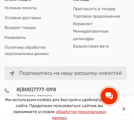
Условия оплаты
Пригласить в тендер
Торговое предложение
Условия доставки
Керамзит
Возврат товара
Минераловатные
Реквизиты
цилиндры
Базальтовая вата
Политика обработки
персональных данных
Подпишитесь на нашу рассылку новостей
8(800)7777-098
Заказать звонок
Мы используем cookies для быстрой и удобной работы
0
г. Санкт-Петербург
сайта. Продолжая пользоваться сайтом, вы
г. Санкт-Петербург, 2-й Верхний переулок, 10
принимаете условия
обработки персональных
Главная
Каталог
Поиск
Корзина
Профиль
данных
.
sales@tdalfa.com