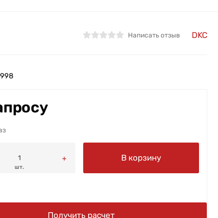
DKC
Написать отзыв
4998
апросу
аз
В корзину
шт.
Получить расчет