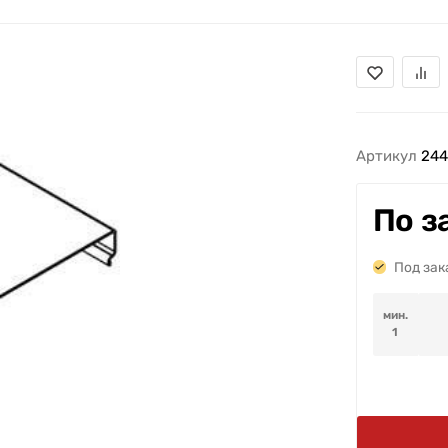
Артикул
24
По з
Под зак
мин.
1