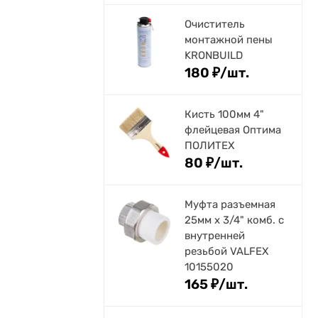
Очиститель
монтажной пены
KRONBUILD
180
₽
/
шт.
Кисть 100мм 4"
флейцевая Оптима
ПОЛИТЕХ
80
₽
/
шт.
Муфта разъемная
25мм х 3/4" комб. с
внутренней
резьбой VALFEX
10155020
165
₽
/
шт.