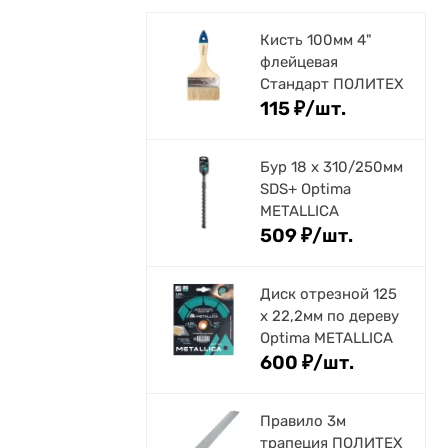
Кисть 100мм 4"
флейцевая
Стандарт ПОЛИТЕХ
115
₽
/
шт.
Бур 18 х 310/250мм
SDS+ Optima
METALLICA
509
₽
/
шт.
Диск отрезной 125
x 22,2мм по дереву
Optima METALLICA
600
₽
/
шт.
Правило 3м
трапеция ПОЛИТЕХ