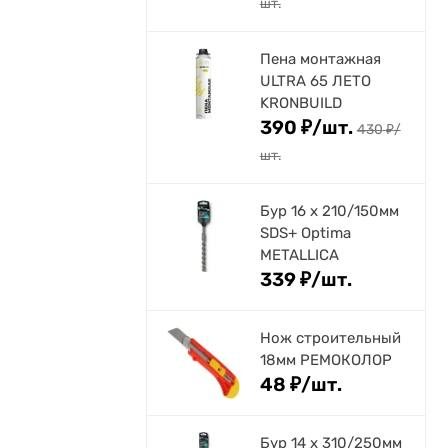
шт.
Пена монтажная
ULTRA 65 ЛЕТО
KRONBUILD
390
₽
/
шт.
430
₽
/
шт.
Бур 16 х 210/150мм
SDS+ Optima
METALLICA
339
₽
/
шт.
Нож строительный
18мм РЕМОКОЛОР
48
₽
/
шт.
Бур 14 х 310/250мм