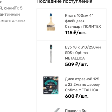
Последние поступления
ае
, синий); 5
арантийный
Кисть 100мм 4"
тромонтажных
флейцевая
Стандарт ПОЛИТЕХ
115
₽
/
шт.
Бур 18 х 310/250мм
SDS+ Optima
METALLICA
509
₽
/
шт.
Диск отрезной 125
x 22,2мм по дереву
Optima METALLICA
600
₽
/
шт.
Правило 3м