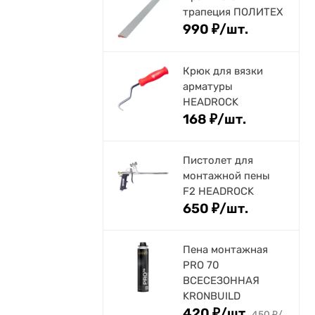
трапеция ПОЛИТЕХ
990
₽
/
шт.
Крюк для вязки
арматуры
HEADROCK
168
₽
/
шт.
Пистолет для
монтажной пены
F2 HEADROCK
650
₽
/
шт.
Пена монтажная
PRO 70
ВСЕСЕЗОННАЯ
KRONBUILD
420
₽
/
шт.
450
₽
/