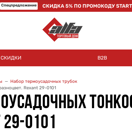
Спецпредложение
СКИДКА 5% ПО ПРОМОКОДУ START
СКИДКИ
B2B
ы
Набор термоусадочных трубок
азноцвет. Rexant 29-0101
МОУСАДОЧНЫХ ТОНКО
 29-0101