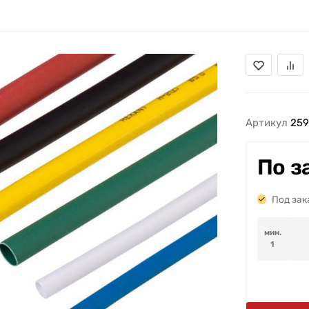
Артикул
259
По з
Под зак
мин.
1