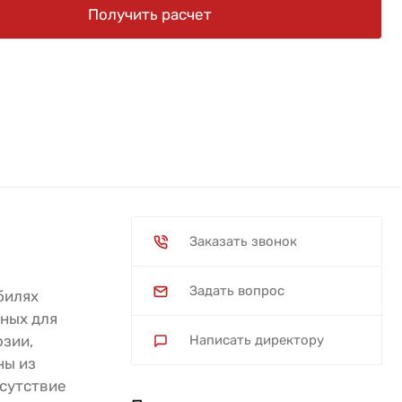
Получить расчет
Заказать звонок
Задать вопрос
билях
нных для
озии,
Написать директору
ны из
тсутствие