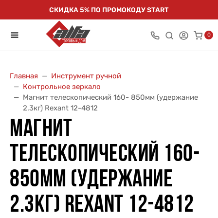
СКИДКА 5% ПО ПРОМОКОДУ START
0
Главная
Инструмент ручной
Контрольное зеркало
Магнит телескопический 160- 850мм (удержание
2.3кг) Rexant 12-4812
МАГНИТ
ТЕЛЕСКОПИЧЕСКИЙ 160-
850ММ (УДЕРЖАНИЕ
2.3КГ) REXANT 12-4812