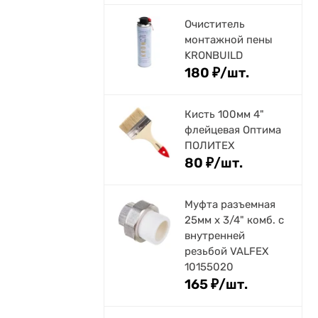
Очиститель
монтажной пены
KRONBUILD
180
₽
/
шт.
Кисть 100мм 4"
флейцевая Оптима
ПОЛИТЕХ
80
₽
/
шт.
Муфта разъемная
25мм х 3/4" комб. с
внутренней
резьбой VALFEX
10155020
165
₽
/
шт.