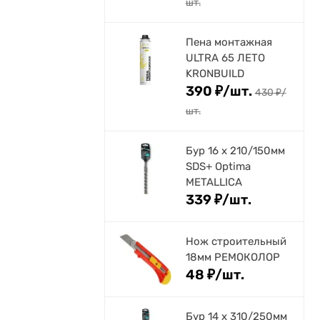
шт.
Пена монтажная
ULTRA 65 ЛЕТО
KRONBUILD
390
₽
/
шт.
430
₽
/
шт.
Бур 16 х 210/150мм
SDS+ Optima
METALLICA
339
₽
/
шт.
Нож строительный
18мм РЕМОКОЛОР
48
₽
/
шт.
Бур 14 х 310/250мм