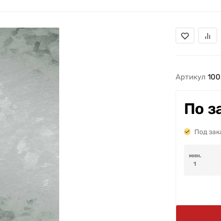
Артикул
100
По з
Под зак
мин.
1