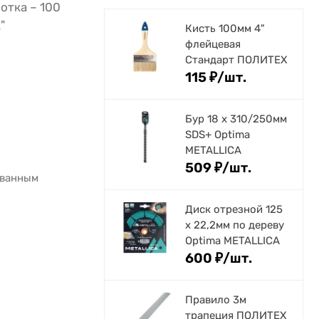
отка – 100
"
Кисть 100мм 4"
флейцевая
Стандарт ПОЛИТЕХ
115
₽
/
шт.
Бур 18 х 310/250мм
SDS+ Optima
METALLICA
509
₽
/
шт.
ованным
Диск отрезной 125
x 22,2мм по дереву
Optima METALLICA
600
₽
/
шт.
Правило 3м
трапеция ПОЛИТЕХ