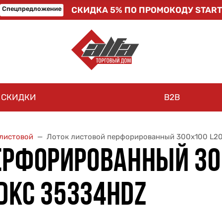
Спецпредложение
СКИДКА 5% ПО ПРОМОКОДУ START
СКИДКИ
B2B
листовой
Лоток листовой перфорированный 300х100 L200
ЕРФОРИРОВАННЫЙ 30
 DKC 35334HDZ