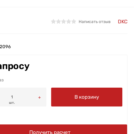
DKC
Написать отзыв
2096
апросу
аз
В корзину
шт.
Получить расчет