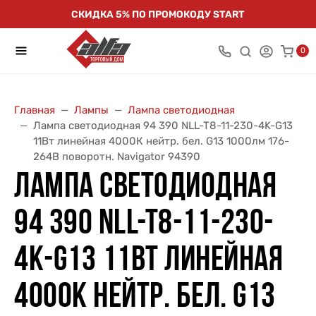
СКИДКА 5% ПО ПРОМОКОДУ START
0
Главная
Лампы
Лампа светодиодная
Лампа светодиодная 94 390 NLL-T8-11-230-4K-G13
11Вт линейная 4000К нейтр. бел. G13 1000лм 176-
264В поворотн. Navigator 94390
ЛАМПА СВЕТОДИОДНАЯ
94 390 NLL-T8-11-230-
4K-G13 11ВТ ЛИНЕЙНАЯ
4000К НЕЙТР. БЕЛ. G13