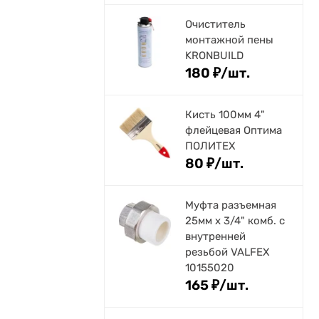
Очиститель
монтажной пены
KRONBUILD
180
₽
/
шт.
Кисть 100мм 4"
флейцевая Оптима
ПОЛИТЕХ
80
₽
/
шт.
Муфта разъемная
25мм х 3/4" комб. с
внутренней
резьбой VALFEX
10155020
165
₽
/
шт.