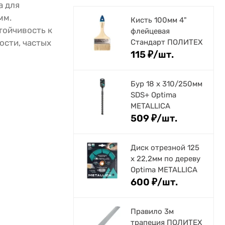
а для
мм.
Кисть 100мм 4"
тойчивость к
флейцевая
ости, частых
Стандарт ПОЛИТЕХ
115
₽
/
шт.
Бур 18 х 310/250мм
SDS+ Optima
METALLICA
509
₽
/
шт.
Диск отрезной 125
x 22,2мм по дереву
Optima METALLICA
600
₽
/
шт.
Правило 3м
трапеция ПОЛИТЕХ