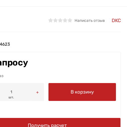
DKC
Написать отзыв
4623
апросу
аз
В корзину
шт.
Получить расчет