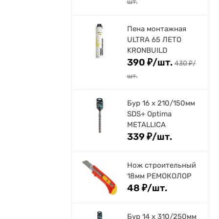
шт.
Пена монтажная
ULTRA 65 ЛЕТО
KRONBUILD
390
₽
/
шт.
430
₽
/
шт.
Бур 16 х 210/150мм
SDS+ Optima
METALLICA
339
₽
/
шт.
Нож строительный
18мм РЕМОКОЛОР
48
₽
/
шт.
Бур 14 х 310/250мм