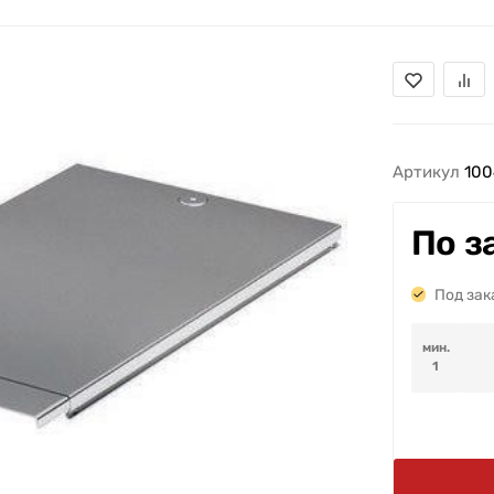
Артикул
100
По з
Под зак
мин.
1