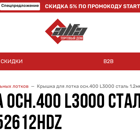
Спецпредложение
СКИДКА 5% ПО ПРОМОКОДУ START
СКИДКИ
B2B
ьных лотков
Крышка для лотка осн.400 L3000 сталь 1.2мм
ОСН.400 L3000 СТАЛ
552612HDZ