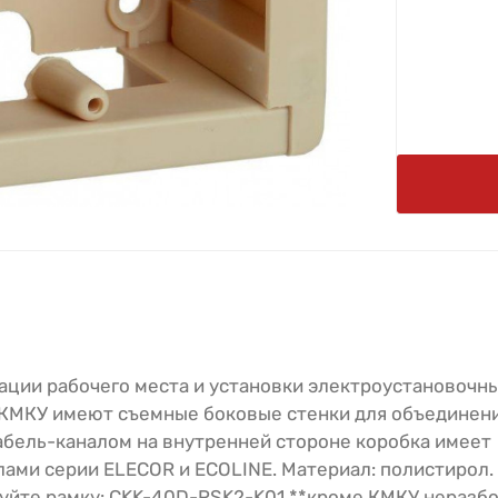
ации рабочего места и установки электроустановочн
 КМКУ имеют съемные боковые стенки для объединени
абель-каналом на внутренней стороне коробка имеет
ами серии ELECOR и ECOLINE. Материал: полистирол. 
ьзуйте рамку: CKK-40D-RSK2-K01 **кроме КМКУ неразб