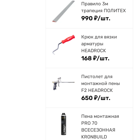
Правило 3м
трапеция ПОЛИТЕХ
990
₽
/
шт.
Крюк для вязки
арматуры
HEADROCK
168
₽
/
шт.
Пистолет для
монтажной пены
F2 HEADROCK
650
₽
/
шт.
Пена монтажная
PRO 70
ВСЕСЕЗОННАЯ
KRONBUILD