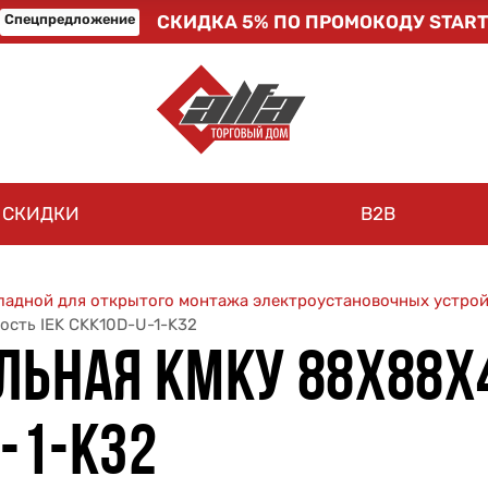
Спецпредложение
СКИДКА 5% ПО ПРОМОКОДУ START
СКИДКИ
B2B
ладной для открытого монтажа электроустановочных устро
ость IEK CKK10D-U-1-K32
ЛЬНАЯ КМКУ 88Х88Х4
U-1-K32