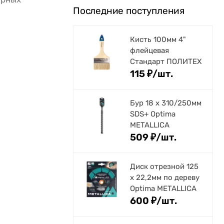
Последние поступления
Кисть 100мм 4"
флейцевая
Стандарт ПОЛИТЕХ
115
₽
/
шт.
Бур 18 х 310/250мм
SDS+ Optima
METALLICA
509
₽
/
шт.
Диск отрезной 125
x 22,2мм по дереву
Optima METALLICA
600
₽
/
шт.