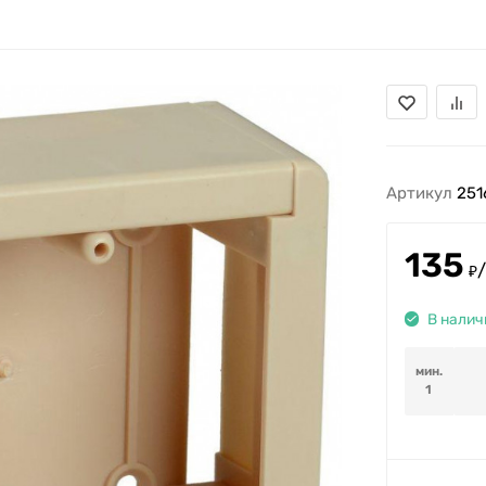
Артикул
251
135
/
₽
В налич
мин.
1