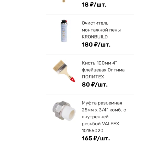
18
₽
/
шт.
Очиститель
монтажной пены
KRONBUILD
180
₽
/
шт.
Кисть 100мм 4"
флейцевая Оптима
ПОЛИТЕХ
80
₽
/
шт.
Муфта разъемная
25мм х 3/4" комб. с
внутренней
резьбой VALFEX
10155020
165
₽
/
шт.