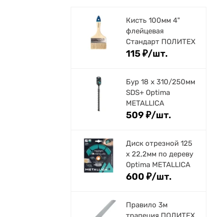
Кисть 100мм 4"
флейцевая
Стандарт ПОЛИТЕХ
115
₽
/
шт.
Бур 18 х 310/250мм
SDS+ Optima
METALLICA
509
₽
/
шт.
Диск отрезной 125
x 22,2мм по дереву
Optima METALLICA
600
₽
/
шт.
Правило 3м
трапеция ПОЛИТЕХ