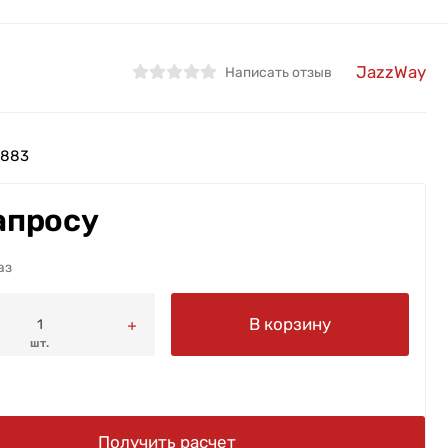
JazzWay
Написать отзыв
2883
апросу
аз
В корзину
шт.
Получить расчет