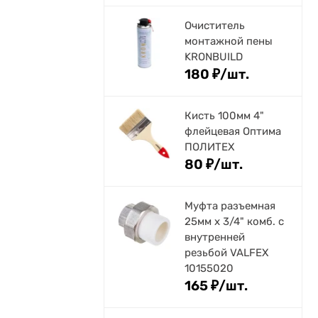
Очиститель
монтажной пены
KRONBUILD
180
₽
/
шт.
Кисть 100мм 4"
флейцевая Оптима
ПОЛИТЕХ
80
₽
/
шт.
Муфта разъемная
25мм х 3/4" комб. с
внутренней
резьбой VALFEX
10155020
165
₽
/
шт.