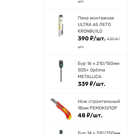
шт.
Пена монтажная
ULTRA 65 ЛЕТО
KRONBUILD
390
₽
/
шт.
430
₽
/
шт.
Бур 16 х 210/150мм
SDS+ Optima
METALLICA
339
₽
/
шт.
Нож строительный
18мм РЕМОКОЛОР
48
₽
/
шт.
Бур 14 х 310/250мм