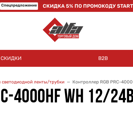
Спецпредложение
СКИДКА 5% ПО ПРОМОКОДУ START
СКИДКИ
B2B
я светодиодной ленты/трубки
Контроллер RGB PRC-4000H
C-4000HF WH 12/24В