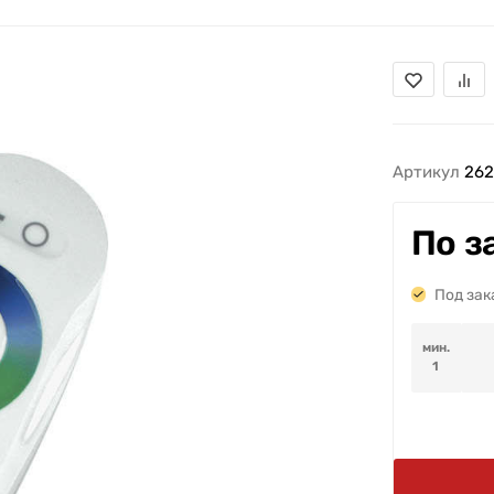
Артикул
26
По з
Под зак
мин.
1