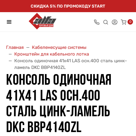
СКИДКА 5% ПО ПРОМОКОДУ START
0
Главная
Кабеленесущие системы
Кронштейн для кабельного лотка
Консоль одиночная 41х41 LAS осн.400 сталь цинк-
ламель DKC BBP4140ZL
КОНСОЛЬ ОДИНОЧНАЯ
41Х41 LAS ОСН.400
СТАЛЬ ЦИНК-ЛАМЕЛЬ
DKC BBP4140ZL