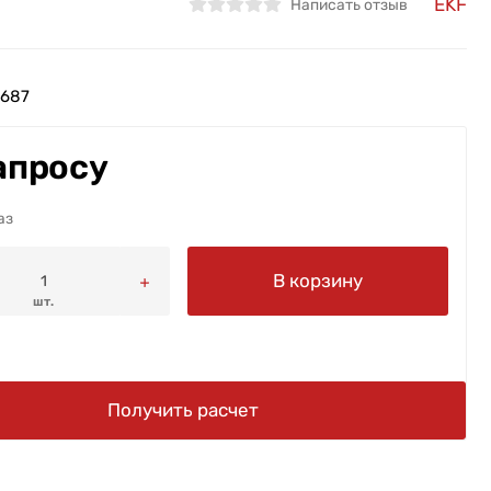
EKF
Написать отзыв
687
апросу
аз
В корзину
шт.
Получить расчет