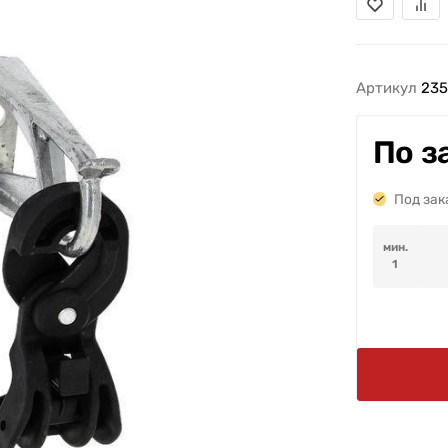
Артикул
235
По з
Под зак
мин.
1