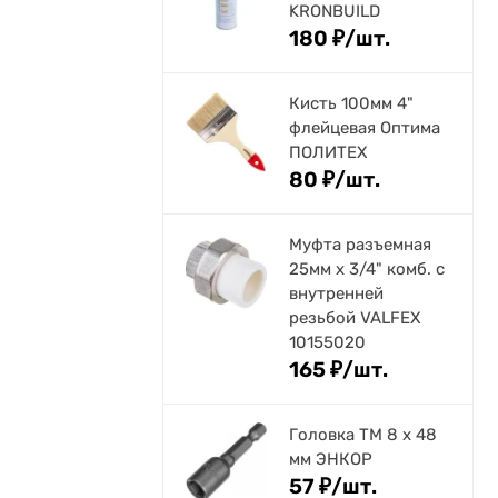
KRONBUILD
180
₽
/
шт.
Кисть 100мм 4"
флейцевая Оптима
ПОЛИТЕХ
80
₽
/
шт.
Муфта разъемная
25мм х 3/4" комб. с
внутренней
резьбой VALFEX
10155020
165
₽
/
шт.
Головка ТМ 8 х 48
мм ЭНКОР
57
₽
/
шт.