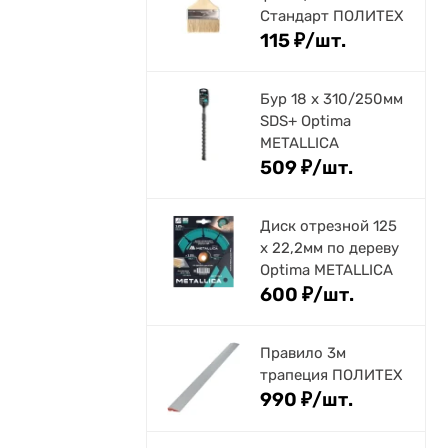
Стандарт ПОЛИТЕХ
115
₽
/
шт.
Бур 18 х 310/250мм
SDS+ Optima
METALLICA
509
₽
/
шт.
Диск отрезной 125
x 22,2мм по дереву
Optima METALLICA
600
₽
/
шт.
Правило 3м
трапеция ПОЛИТЕХ
990
₽
/
шт.