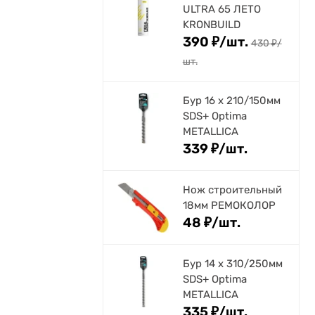
ULTRA 65 ЛЕТО
KRONBUILD
390
₽
/
шт.
430
₽
/
шт.
Бур 16 х 210/150мм
SDS+ Optima
METALLICA
339
₽
/
шт.
Нож строительный
18мм РЕМОКОЛОР
48
₽
/
шт.
Бур 14 х 310/250мм
SDS+ Optima
METALLICA
335
₽
/
шт.