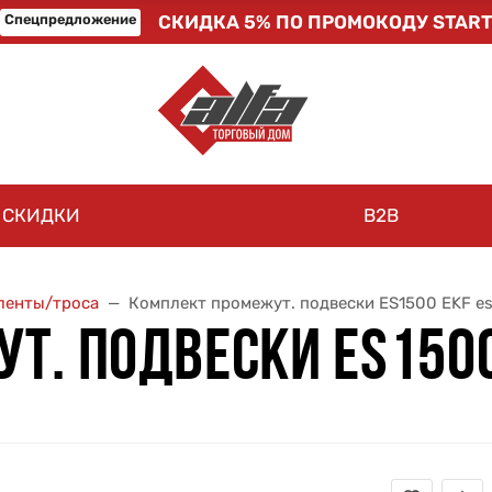
Спецпредложение
СКИДКА 5% ПО ПРОМОКОДУ START
СКИДКИ
B2B
ленты/троса
Комплект промежут. подвески ES1500 EKF e
Т. ПОДВЕСКИ ES1500