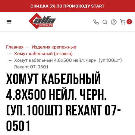
СКИДКА 5% ПО ПРОМОКОДУ START
0
Главная
Изделия крепежные
Хомут кабельный (стяжка)
Хомут кабельный 4.8х500 нейл. черн. (уп.100шт)
Rexant 07-0501
ХОМУТ КАБЕЛЬНЫЙ
4.8Х500 НЕЙЛ. ЧЕРН.
(УП.100ШТ) REXANT 07-
0501