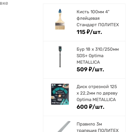
овке
Кисть 100мм 4"
флейцевая
Стандарт ПОЛИТЕХ
115
₽
/
шт.
Бур 18 х 310/250мм
SDS+ Optima
METALLICA
509
₽
/
шт.
Диск отрезной 125
x 22,2мм по дереву
Optima METALLICA
600
₽
/
шт.
Правило 3м
трапеция ПОЛИТЕХ