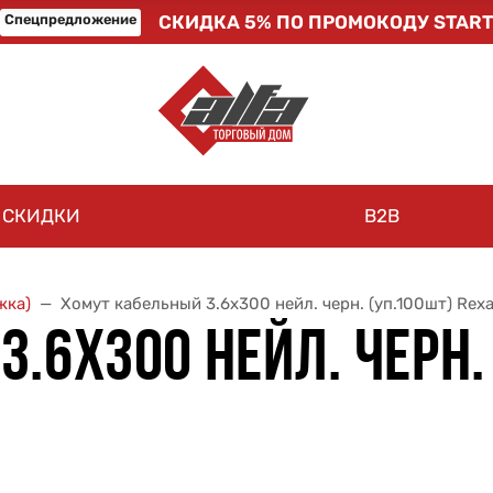
Спецпредложение
СКИДКА 5% ПО ПРОМОКОДУ START
СКИДКИ
B2B
жка)
Хомут кабельный 3.6х300 нейл. черн. (уп.100шт) Rex
.6Х300 НЕЙЛ. ЧЕРН.