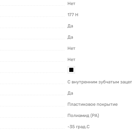
Нет
177 Н
Да
Да
Нет
Нет
С внутренним зубчатым заце
Да
Пластиковое покрытие
Полиамид (PA)
-35 град.C