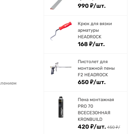
990
₽
/
шт.
Крюк для вязки
арматуры
HEADROCK
168
₽
/
шт.
Пистолет для
монтажной пены
F2 HEADROCK
650
₽
/
шт.
плением
Пена монтажная
PRO 70
ВСЕСЕЗОННАЯ
KRONBUILD
420
₽
/
шт.
450
₽
/