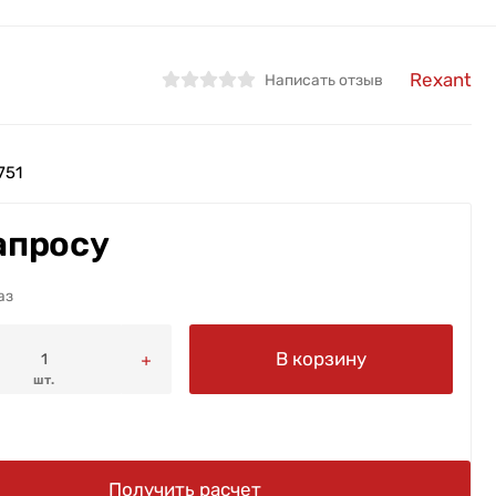
Rexant
Написать отзыв
751
апросу
аз
В корзину
шт.
Получить расчет