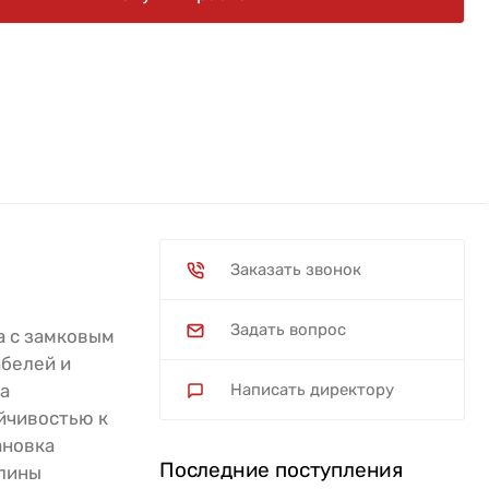
Заказать звонок
Задать вопрос
а с замковым
абелей и
а
Написать директору
йчивостью к
ановка
Последние поступления
длины