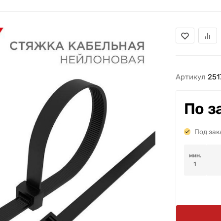
Артикул
251
По з
Под зак
мин.
1