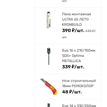
шт.
Пена монтажная
ULTRA 65 ЛЕТО
KRONBUILD
390
₽
/
шт.
430
₽
/
шт.
Бур 16 х 210/150мм
SDS+ Optima
METALLICA
339
₽
/
шт.
Нож строительный
18мм РЕМОКОЛОР
48
₽
/
шт.
Бур 14 х 310/250мм