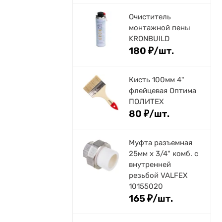
Очиститель
монтажной пены
KRONBUILD
180
₽
/
шт.
Кисть 100мм 4"
флейцевая Оптима
ПОЛИТЕХ
80
₽
/
шт.
Муфта разъемная
25мм х 3/4" комб. с
внутренней
резьбой VALFEX
10155020
165
₽
/
шт.