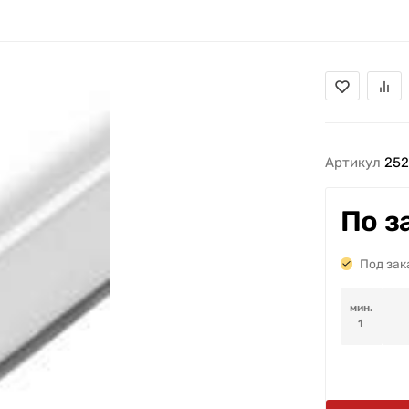
Артикул
252
По з
Под зак
мин.
1