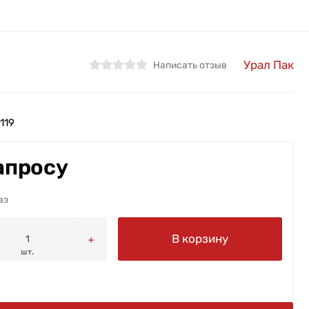
Урал Пак
Написать отзыв
119
апросу
аз
В корзину
шт.