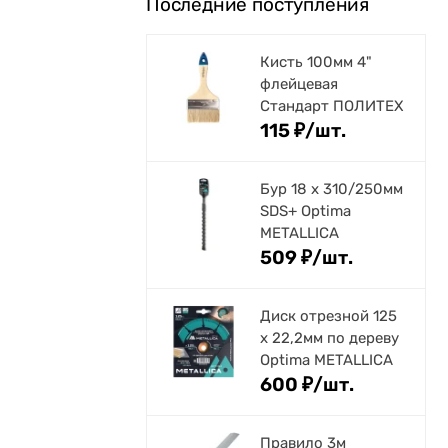
Последние поступления
Кисть 100мм 4"
флейцевая
Стандарт ПОЛИТЕХ
115
₽
/
шт.
Бур 18 х 310/250мм
SDS+ Optima
METALLICA
509
₽
/
шт.
Диск отрезной 125
x 22,2мм по дереву
Optima METALLICA
600
₽
/
шт.
Правило 3м