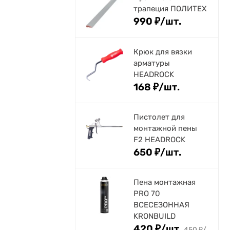
трапеция ПОЛИТЕХ
990
₽
/
шт.
Крюк для вязки
арматуры
HEADROCK
168
₽
/
шт.
Пистолет для
монтажной пены
F2 HEADROCK
650
₽
/
шт.
Пена монтажная
PRO 70
ВСЕСЕЗОННАЯ
KRONBUILD
420
₽
/
шт.
450
₽
/