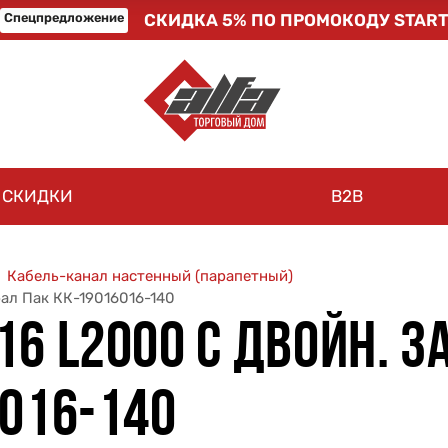
Спецпредложение
СКИДКА 5% ПО ПРОМОКОДУ START
СКИДКИ
B2B
Кабель-канал настенный (парапетный)
рал Пак КК-19016016-140
16 L2000 С ДВОЙН. 
6016-140