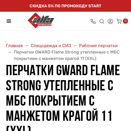
СКИДКА 5% ПО ПРОМОКОДУ START
0
Главная
Спецодежда и СИЗ
Рабочие перчатки
Перчатки GWARD Flame Strong утепленные с МБС
покрытием с манжетом крагой 11 (XXL)
ПЕРЧАТКИ GWARD FLAME
STRONG УТЕПЛЕННЫЕ С
МБС ПОКРЫТИЕМ С
МАНЖЕТОМ КРАГОЙ 11