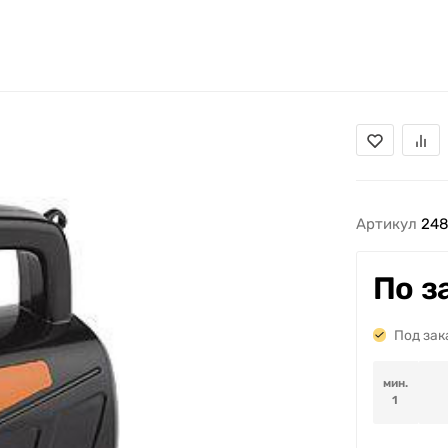
Артикул
248
По з
Под зак
мин.
1