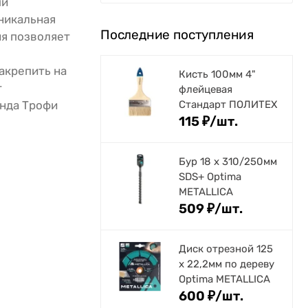
ый
Уникальная
Последние поступления
ия позволяет
акрепить на
Кисть 100мм 4"
т
флейцевая
енда Трофи
Стандарт ПОЛИТЕХ
115
₽
/
шт.
Бур 18 х 310/250мм
SDS+ Optima
METALLICA
509
₽
/
шт.
Диск отрезной 125
x 22,2мм по дереву
Optima METALLICA
600
₽
/
шт.