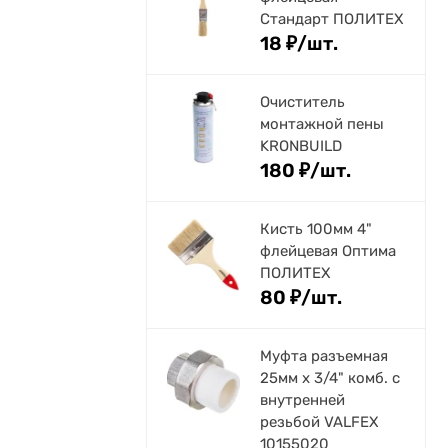
Стандарт ПОЛИТЕХ
18
₽
/
шт.
Очиститель
монтажной пены
KRONBUILD
180
₽
/
шт.
Кисть 100мм 4"
флейцевая Оптима
ПОЛИТЕХ
80
₽
/
шт.
Муфта разъемная
25мм х 3/4" комб. с
внутренней
резьбой VALFEX
10155020