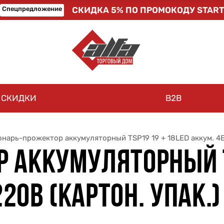
Спецпредложение
СКИДКА 5% ПО ПРОМОКОДУ START
СКИДКИ
B2B
нарь-прожектор аккумуляторный TSP19 19 + 18LED аккум. 4
 АККУМУЛЯТОРНЫЙ T
220В (КАРТОН. УПАК.