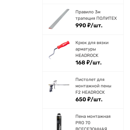
Правило 3м
трапеция ПОЛИТЕХ
990
₽
/
шт.
Крюк для вязки
арматуры
HEADROCK
168
₽
/
шт.
Пистолет для
монтажной пены
F2 HEADROCK
650
₽
/
шт.
Пена монтажная
PRO 70
ВСЕСЕЗОННАЯ