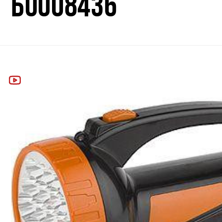
Б0008436