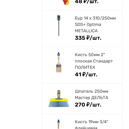
48
₽
/
шт.
Бур 14 х 310/250мм
SDS+ Optima
METALLICA
335
₽
/
шт.
Кисть 50мм 2"
плоская Стандарт
ПОЛИТЕХ
41
₽
/
шт.
Шпатель 250мм
Мастер ДЕЛЬТА
270
₽
/
шт.
Кисть 19мм 3/4"
флейцевая