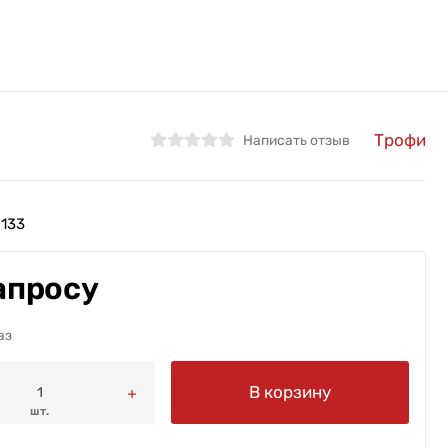
Трофи
Написать отзыв
133
апросу
аз
В корзину
шт.