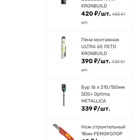
KRONBUILD
420
₽
/
шт.
450
₽
/
шт.
Пена монтажная
ULTRA 65 ЛЕТО
KRONBUILD
390
₽
/
шт.
430
₽
/
шт.
Бур 16 х 210/150мм
SDS+ Optima
METALLICA
339
₽
/
шт.
Нож строительный
18мм РЕМОКОЛОР