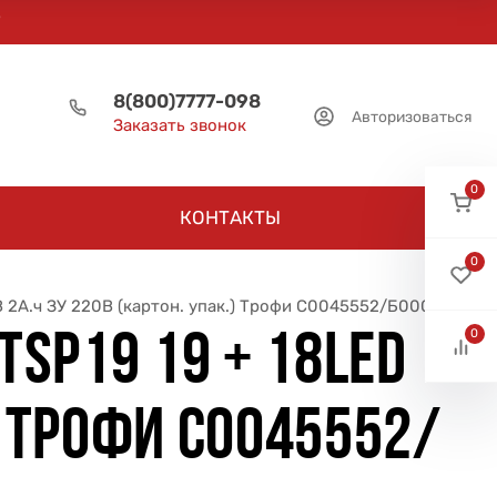
8(800)7777-098
Авторизоваться
Заказать звонок
0
КОНТАКТЫ
0
В 2А.ч ЗУ 220В (картон. упак.) Трофи C0045552/Б0008436
0
SP19 19 + 18LED
) ТРОФИ C0045552/