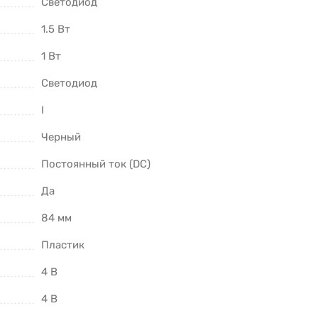
Светодиод
1.5 Вт
1 Вт
Светодиод
I
Черный
Постоянный ток (DC)
Да
84 мм
Пластик
4 В
4 В