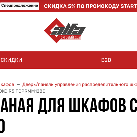
Спецпредложение
СКИДКА 5% ПО ПРОМОКОДУ START
СКИДКИ
B2B
шкафов
Дверь/панель управления распределительного шк
 DKC R5ITCPRMM1280
ВАНАЯ ДЛЯ ШКАФОВ 
0