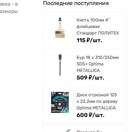
Последние поступления
вка - в
Размеры
Кисть 100мм 4"
флейцевая
Стандарт ПОЛИТЕХ
115
₽
/
шт.
Бур 18 х 310/250мм
SDS+ Optima
METALLICA
509
₽
/
шт.
Диск отрезной 125
x 22,2мм по дереву
Optima METALLICA
600
₽
/
шт.