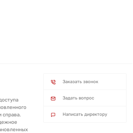
Заказать звонок
Задать вопрос
доступа
новленного
 справа.
Написать директору
адежное
тановленных