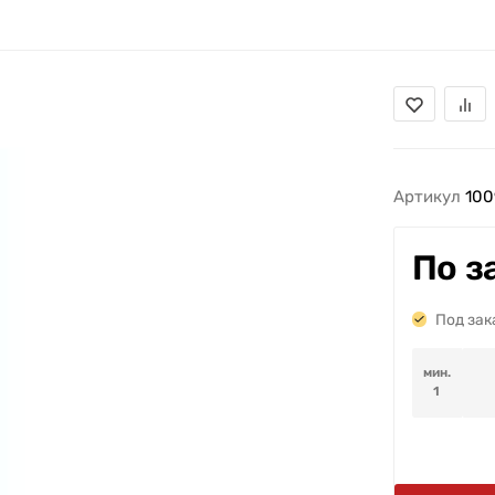
Артикул
100
По з
Под зак
мин.
1