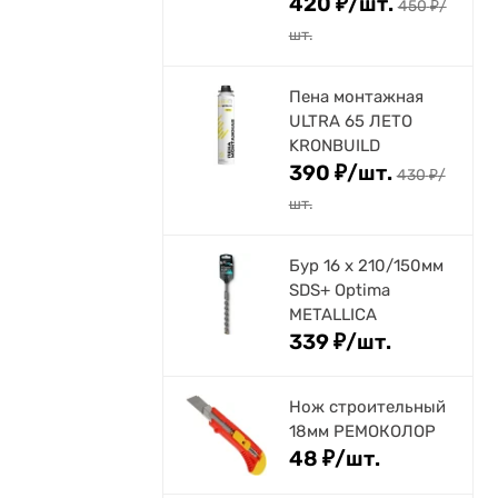
420
₽
/
шт.
450
₽
/
шт.
Пена монтажная
ULTRA 65 ЛЕТО
KRONBUILD
390
₽
/
шт.
430
₽
/
шт.
Бур 16 х 210/150мм
SDS+ Optima
METALLICA
339
₽
/
шт.
Нож строительный
18мм РЕМОКОЛОР
48
₽
/
шт.