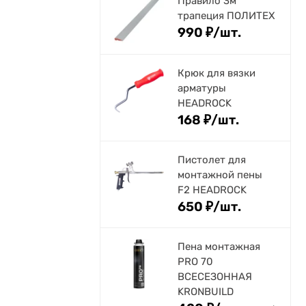
Правило 3м
трапеция ПОЛИТЕХ
990
₽
/
шт.
Крюк для вязки
арматуры
HEADROCK
168
₽
/
шт.
Пистолет для
монтажной пены
F2 HEADROCK
650
₽
/
шт.
Пена монтажная
PRO 70
ВСЕСЕЗОННАЯ
KRONBUILD