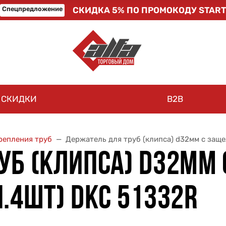
Спецпредложение
СКИДКА 5% ПО ПРОМОКОДУ START
СКИДКИ
B2B
репления труб
Держатель для труб (клипса) d32мм с заще
УБ (КЛИПСА) D32ММ 
.4ШТ) DKC 51332R