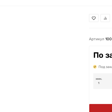
Артикул
100
По з
Под зак
мин.
1