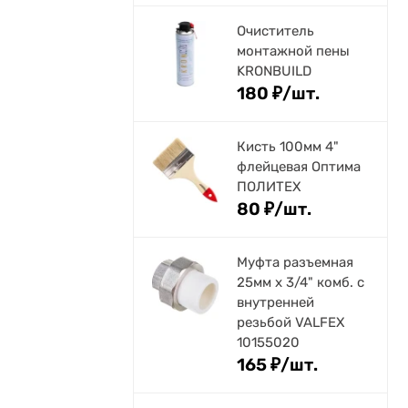
Очиститель
монтажной пены
KRONBUILD
180
₽
/
шт.
Кисть 100мм 4"
флейцевая Оптима
ПОЛИТЕХ
80
₽
/
шт.
Муфта разъемная
25мм х 3/4" комб. с
внутренней
резьбой VALFEX
10155020
165
₽
/
шт.