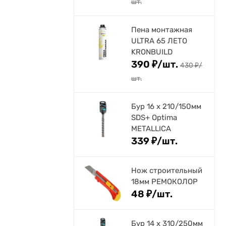
шт.
Пена монтажная
ULTRA 65 ЛЕТО
KRONBUILD
390
₽
/
шт.
430
₽
/
шт.
Бур 16 х 210/150мм
SDS+ Optima
METALLICA
339
₽
/
шт.
Нож строительный
18мм РЕМОКОЛОР
48
₽
/
шт.
Бур 14 х 310/250мм