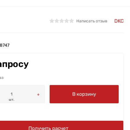
DKC
Написать отзыв
8747
апросу
аз
В корзину
шт.
Получить расчет