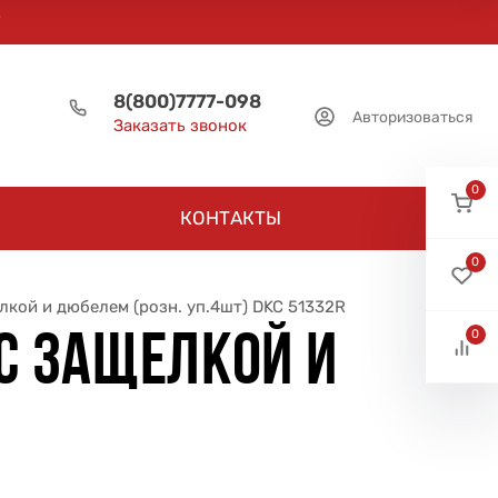
8(800)7777-098
Авторизоваться
Заказать звонок
0
КОНТАКТЫ
0
лкой и дюбелем (розн. уп.4шт) DKC 51332R
0
С ЗАЩЕЛКОЙ И